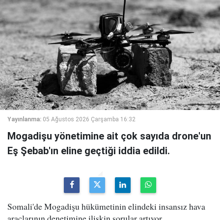
Yayınlanma:
05 Ağustos 2026 Çarşamba 16:32
Mogadişu yönetimine ait çok sayıda drone'un
Eş Şebab'ın eline geçtiği iddia edildi.
Somali'de Mogadişu hükümetinin elindeki insansız hava
araçlarının denetimine ilişkin sorular artıyor.