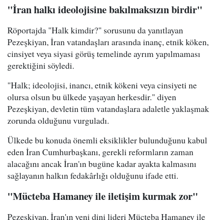
"İran halkı ideolojisine bakılmaksızın birdir"
Röportajda "Halk kimdir?" sorusunu da yanıtlayan
Pezeşkiyan, İran vatandaşları arasında inanç, etnik köken,
cinsiyet veya siyasi görüş temelinde ayrım yapılmaması
gerektiğini söyledi.
"Halk; ideolojisi, inancı, etnik kökeni veya cinsiyeti ne
olursa olsun bu ülkede yaşayan herkesdir." diyen
Pezeşkiyan, devletin tüm vatandaşlara adaletle yaklaşmak
zorunda olduğunu vurguladı.
Ülkede bu konuda önemli eksiklikler bulunduğunu kabul
eden İran Cumhurbaşkanı, gerekli reformların zaman
alacağını ancak İran'ın bugüne kadar ayakta kalmasını
sağlayanın halkın fedakârlığı olduğunu ifade etti.
"Mücteba Hamaney ile iletişim kurmak zor"
Pezeşkiyan, İran'ın yeni dini lideri Mücteba Hamaney ile