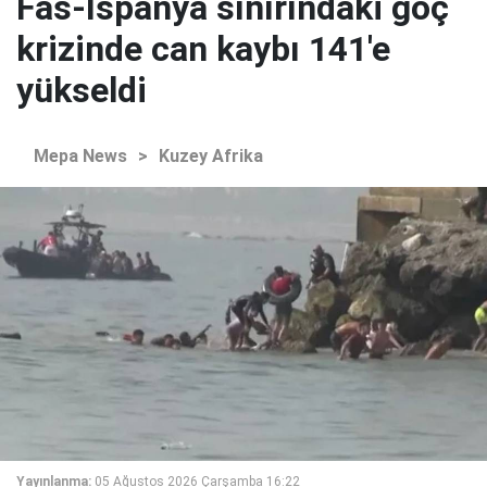
Fas-İspanya sınırındaki göç
krizinde can kaybı 141'e
yükseldi
Mepa News
>
Kuzey Afrika
Yayınlanma:
05 Ağustos 2026 Çarşamba 16:22