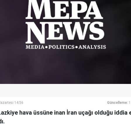
azartesi 14:56
Güncelleme:
1
azkiye hava üssüne inan İran uçağı olduğu iddia 
ı.