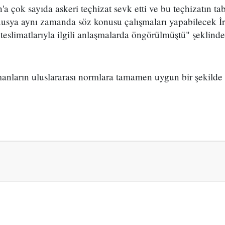
'a çok sayıda askeri teçhizat sevk etti ve bu teçhizatın ta
 Rusya aynı zamanda söz konusu çalışmaları yapabilecek İ
 teslimatlarıyla ilgili anlaşmalarda öngörülmüştü" şeklind
anların uluslararası normlara tamamen uygun bir şekilde eğ