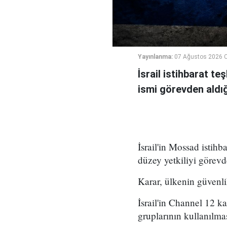
Yayınlanma:
07 Ağustos 2026 
İsrail istihbarat te
ismi görevden aldığı 
İsrail'in Mossad istihb
düzey yetkiliyi görevd
Karar, ülkenin güvenli
İsrail'in Channel 12 k
gruplarının kullanılma