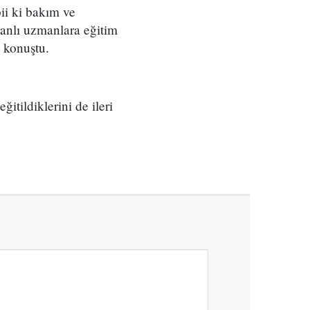
bii ki bakım ve
ranlı uzmanlara eğitim
e konuştu.
itildiklerini de ileri