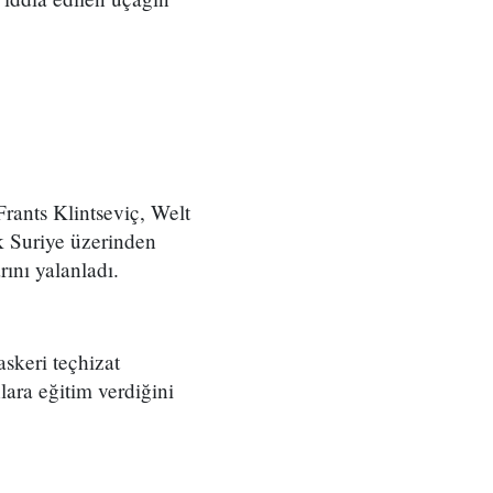
ants Klintseviç, Welt
k Suriye üzerinden
rını yalanladı.
askeri teçhizat
ara eğitim verdiğini