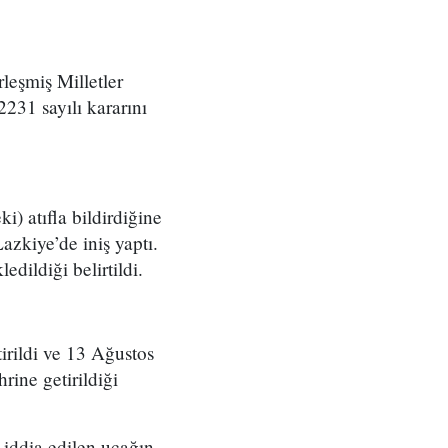
leşmiş Milletler
2231 sayılı kararını
 atıfla bildirdiğine
azkiye’de iniş yaptı.
dildiği belirtildi.
irildi ve 13 Ağustos
rine getirildiği
 iddia edilen uçağın