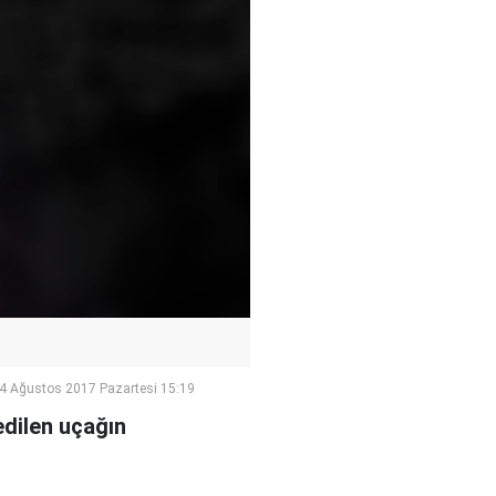
4 Ağustos 2017 Pazartesi 15:19
edilen uçağın