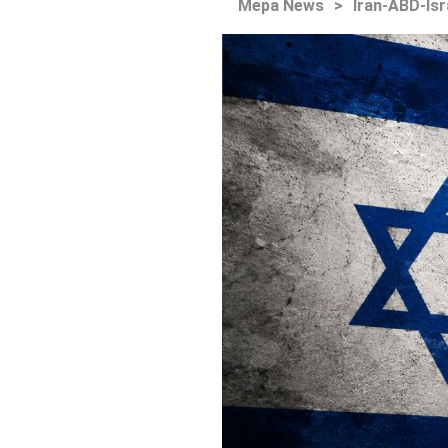
Mepa News
>
İran-ABD-İsr