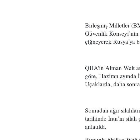
Birleşmiş Milletler (B
Güvenlik Konseyi’nin ağ
çiğneyerek Rusya’ya baz
QHA'in Alman Welt am 
göre, Haziran ayında İ
Uçaklarda, daha sonra R
Sonradan ağır silahlar
tarihinde İran’ın silah
anlatıldı.
Bununla birlikte Welt