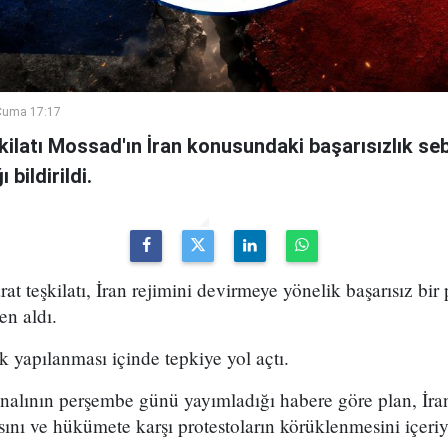
Cuma 17:17
şkilatı Mossad'ın İran konusundaki başarısızlık se
bildirildi.
arat teşkilatı, İran rejimini devirmeye yönelik başarısız bir
en aldı.
k yapılanması içinde tepkiye yol açtı.
analının perşembe günü yayımladığı habere göre plan, İran
sını ve hükümete karşı protestoların körüklenmesini içeri