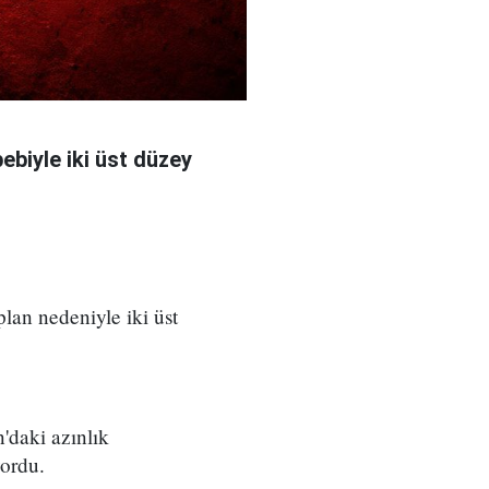
bebiyle iki üst düzey
 plan nedeniyle iki üst
'daki azınlık
yordu.