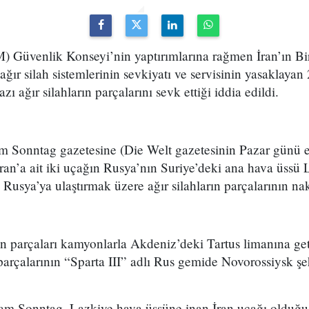
M) Güvenlik Konseyi’nin yaptırımlarına rağmen İran’ın Bir
ır silah sistemlerinin sevkiyatı ve servisinin yasaklayan 
ı ağır silahların parçalarını sevk ettiği iddia edildi.
Sonntag gazetesine (Die Welt gazetesinin Pazar günü eki)
ran’a ait iki uçağın Rusya’nın Suriye’deki ana hava üssü L
usya’ya ulaştırmak üzere ağır silahların parçalarının nakle
ın parçaları kamyonlarla Akdeniz’deki Tartus limanına get
 parçalarının “Sparta III” adlı Rus gemide Novorossiysk şeh
 am Sonntag, Lazkiye hava üssüne inan İran uçağı olduğu