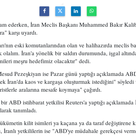
evam ederken, İran Meclis Başkanı Muhammed Bakır Kalib
ra" karşı uyardı.
rı'nın eski komutanlarından olan ve halihazırda meclis b
olalım. İran'a yönelik bir saldırı durumunda, işgal altında
ileri meşru hedefimiz olacaktır" dedi.
sud Pezeşkiyan ise Pazar günü yaptığı açıklamada ABD v
k İran'da kaos ve kargaşa oluşturmak istediğini" söyledi v
ristlerle aralarına mesafe koymaya" çağırdı.
bir ABD istihbarat yetkilisi Reuters'a yaptığı açıklamada
larak tanımladı.
ükümetin kilit isimleri ya kaçana ya da taraf değiştirene 
ı, İranlı yetkililerin ise "ABD'ye müdahale gerekçesi ver