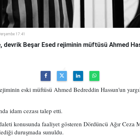
Perşembe 17:41
 devrik Beşar Esed rejiminin müftüsü Ahmed Has
 rejiminin eski müftüsü Ahmed Bedreddin Hassun'un yarg
da idam cezası talep etti.
daleti konusunda faaliyet gösteren Dördüncü Ağır Ceza
ediği duruşmada sunuldu.