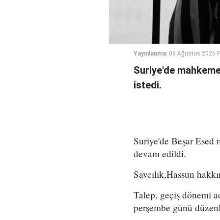
Yayınlanma:
06 Ağustos 2026 
Suriye'de mahkeme,
istedi.
Suriye'de Beşar Esed
devam edildi.
Savcılık,Hassun hakkın
Talep, geçiş dönemi a
perşembe günü düzenl