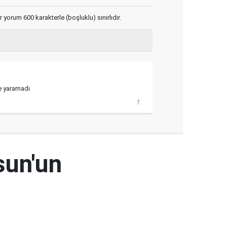
yorum 600 karakterle (boşluklu) sınırlıdır.
şe yaramadı
sun'un