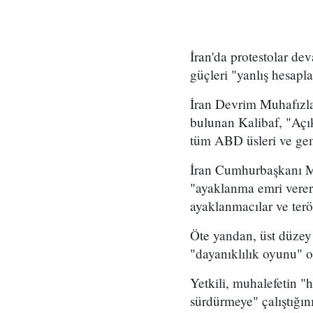
İran'da protestolar d
güçleri "yanlış hesapla
İran Devrim Muhafızla
bulunan Kalibaf, "Açık 
tüm ABD üsleri ve gem
İran Cumhurbaşkanı Me
"ayaklanma emri verere
ayaklanmacılar ve terö
Öte yandan, üst düzey 
"dayanıklılık oyunu" o
Yetkili, muhalefetin "h
sürdürmeye" çalıştığın