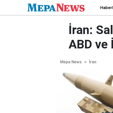
Haber
İran: Sa
ABD ve İ
Mepa News
>
İran