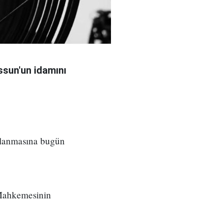
sun'un idamını
ılanmasına bugün
 Mahkemesinin