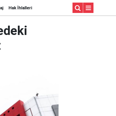
aj
Hak İhlalleri
edeki
z