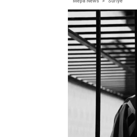
Mepa News
>
Suriye