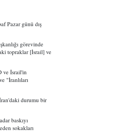
af Pazar günü dış
aşkanlığı görevinde
ki topraklar [İsrail] ve
e İsrail'in
e "İranlıları
 İran'daki durumu bir
kadar baskıyı
meden sokakları