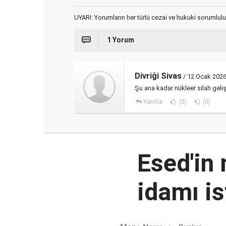
UYARI: Yorumların her türlü cezai ve hukuki sorumlulu
1 Yorum
Divriği Sivas
/ 12 Ocak 2026
Şu ana kadar nükleer silah geliş
Yanıtla
(0)
(0)
Esed'in
idamı is