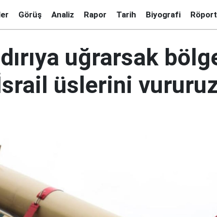
ler
Görüş
Analiz
Rapor
Tarih
Biyografi
Röport
ldırıya uğrarsak bölg
srail üslerini vururu