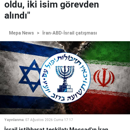
oldu, iki isim görevden
alındı"
Mepa News
>
İran-ABD-İsrail çatışması
Yayınlanma:
07 Ağustos 2026 Cuma 17:17
İsrail istihbarat teşkilatı Mossad'ın İran