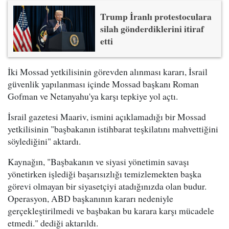
Trump İranlı protestoculara
silah gönderdiklerini itiraf
etti
İki Mossad yetkilisinin görevden alınması kararı, İsrail
güvenlik yapılanması içinde Mossad başkanı Roman
Gofman ve Netanyahu'ya karşı tepkiye yol açtı.
İsrail gazetesi Maariv, ismini açıklamadığı bir Mossad
yetkilisinin "başbakanın istihbarat teşkilatını mahvettiğini
söylediğini" aktardı.
Kaynağın, "Başbakanın ve siyasi yönetimin savaşı
yönetirken işlediği başarısızlığı temizlemekten başka
görevi olmayan bir siyasetçiyi atadığınızda olan budur.
Operasyon, ABD başkanının kararı nedeniyle
gerçekleştirilmedi ve başbakan bu karara karşı mücadele
etmedi." dediği aktarıldı.