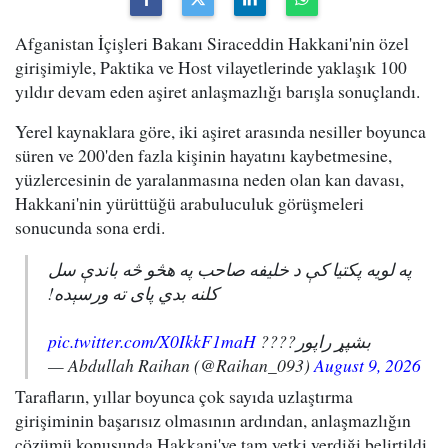
Afganistan İçişleri Bakanı Siraceddin Hakkani'nin özel
girişimiyle, Paktika ve Host vilayetlerinde yaklaşık 100
yıldır devam eden aşiret anlaşmazlığı barışla sonuçlandı.
Yerel kaynaklara göre, iki aşiret arasında nesiller boyunca
süren ve 200'den fazla kişinin hayatını kaybetmesine,
yüzlercesinin de yaralanmasına neden olan kan davası,
Hakkani'nin yürüttüğü arabuluculuk görüşmeleri
sonucunda sona erdi.
په لویه پکتیا کې د خلیفه صاحب په هڅو څه باندې سل
کلنه بدي پای ته ورسېده!
pic.twitter.com/X0IkkF1maH
بشپړ راپور????
— Abdullah Raihan (@Raihan_093)
August 9, 2026
Tarafların, yıllar boyunca çok sayıda uzlaştırma
girişiminin başarısız olmasının ardından, anlaşmazlığın
çözümü konusunda Hakkani'ye tam yetki verdiği belirtildi.