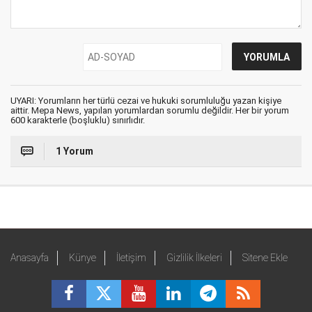
UYARI: Yorumların her türlü cezai ve hukuki sorumluluğu yazan kişiye
aittir. Mepa News, yapılan yorumlardan sorumlu değildir. Her bir yorum
600 karakterle (boşluklu) sınırlıdır.
1 Yorum
Anasayfa
Künye
İletişim
Gizlilik İlkeleri
Sitene Ekle