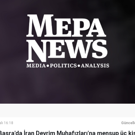
lı 16:18
Güncell
Basra'da İran Devrim Muhafızları'na mensup üç kiş