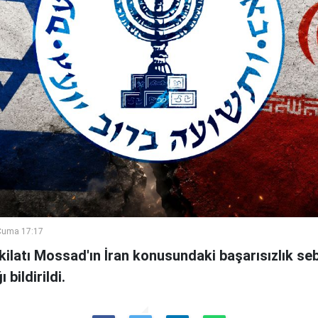
Cuma 17:17
şkilatı Mossad'ın İran konusundaki başarısızlık se
bildirildi.