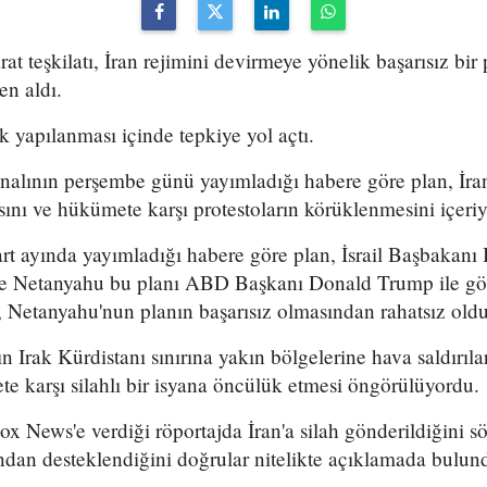
arat teşkilatı, İran rejimini devirmeye yönelik başarısız bir
en aldı.
k yapılanması içinde tepkiye yol açtı.
analının perşembe günü yayımladığı habere göre plan, İran
sını ve hükümete karşı protestoların körüklenmesini içeri
t ayında yayımladığı habere göre plan, İsrail Başbakan
 ve Netanyahu bu planı ABD Başkanı Donald Trump ile g
 Netanyahu'nun planın başarısız olmasından rahatsız olduğ
n Irak Kürdistanı sınırına yakın bölgelerine hava saldırıl
e karşı silahlı bir isyana öncülük etmesi öngörülüyordu.
x News'e verdiği röportajda İran'a silah gönderildiğini sö
ından desteklendiğini doğrular nitelikte açıklamada bulun