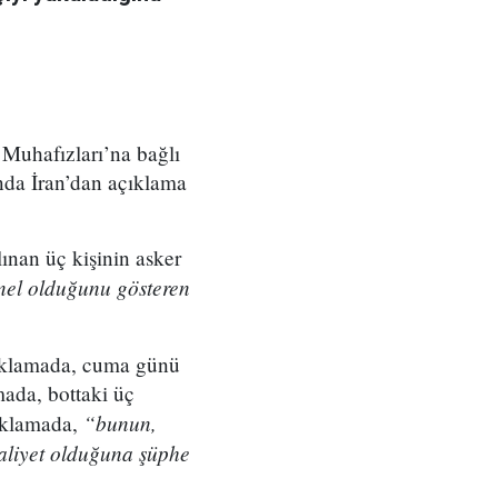
 Muhafızları’na bağlı
nda İran’dan açıklama
lınan üç kişinin asker
nel olduğunu gösteren
çıklamada, cuma günü
mada, bottaki üç
“bunun,
çıklamada,
aaliyet olduğuna şüphe