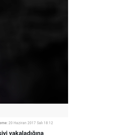
eme:
20 Haziran 2017 Salı 18:12
iyi yakaladığına