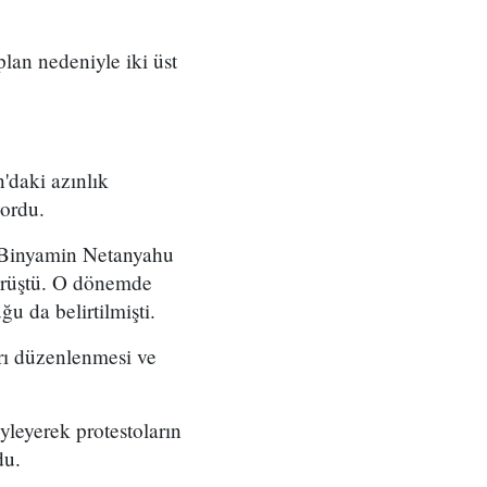
 plan nedeniyle iki üst
'daki azınlık
yordu.
ı Binyamin Netanyahu
örüştü. O dönemde
u da belirtilmişti.
arı düzenlenmesi ve
yleyerek protestoların
du.