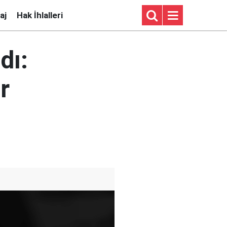
aj
Hak İhlalleri
dı:
r