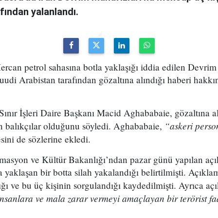
afından yalanlandı.
rcan petrol sahasına botla yaklaşığı iddia edilen Devrim
udi Arabistan tarafından gözaltına alındığı haberi hakkı
ı Sınır İşleri Daire Başkanı Macid Aghababaie, gözaltına a
“askeri perso
n balıkçılar olduğunu söyledi. Aghababaie,
sini de sözlerine ekledi.
rmasyon ve Kültür Bakanlığı’ndan pazar günü yapılan a
 yaklaşan bir botta silah yakalandığı belirtilmişti. Açıkla
dığı ve bu üç kişinin sorgulandığı kaydedilmişti. Ayrıca a
insanlara ve mala zarar vermeyi amaçlayan bir terörist f