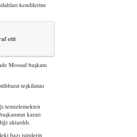
ilahları kendilerine
af etti
çinde Mossad başkanı
tihbarat teşkilatını
ığı temizlemekten
başkanının kararı
ği aktarıldı.
eki bazı isimlerin