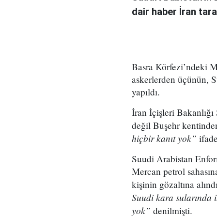
dair haber İran tar
Basra Körfezi’ndeki Me
askerlerden üçünün, Su
yapıldı.
İran İçişleri Bakanlığ
değil Buşehr kentinde
hiçbir kanıt yok”
ifade
Suudi Arabistan Enfo
Mercan petrol sahasına
kişinin gözaltına alın
Suudi kara sularında 
yok”
denilmişti.