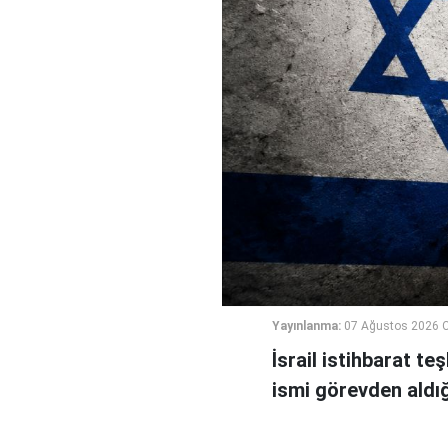
Yayınlanma:
07 Ağustos 2026 
İsrail istihbarat te
ismi görevden aldığı 