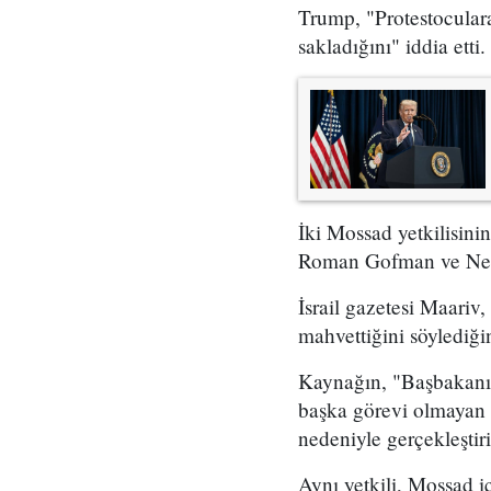
Trump, "Protestoculara
sakladığını" iddia etti.
İki Mossad yetkilisini
Roman Gofman ve Netan
İsrail gazetesi Maariv,
mahvettiğini söylediğin
Kaynağın, "Başbakanın 
başka görevi olmayan 
nedeniyle gerçekleştir
Aynı yetkili, Mossad i