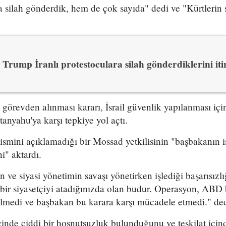
 silah gönderdik, hem de çok sayıda" dedi ve "Kürtlerin s
Trump İranlı protestoculara silah gönderdiklerini itir
n görevden alınması kararı, İsrail güvenlik yapılanması i
yahu'ya karşı tepkiye yol açtı.
 ismini açıklamadığı bir Mossad yetkilisinin "başbakanın is
i" aktardı.
ve siyasi yönetimin savaşı yönetirken işlediği başarısızl
bir siyasetçiyi atadığınızda olan budur. Operasyon, ABD 
ilmedi ve başbakan bu karara karşı mücadele etmedi." dedi
çinde ciddi bir hoşnutsuzluk bulunduğunu ve teşkilat içind