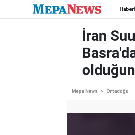
Haber
İran Suu
Basra'd
olduğun
Mepa News
>
Ortadoğu