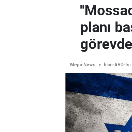
"Mossad'
planı ba
görevden
Mepa News
>
İran-ABD-İsr