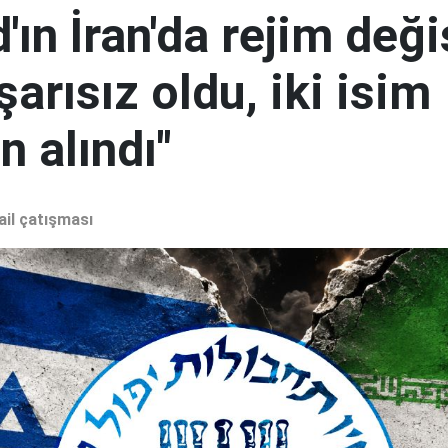
ın İran'da rejim deği
şarısız oldu, iki isim
 alındı"
ail çatışması