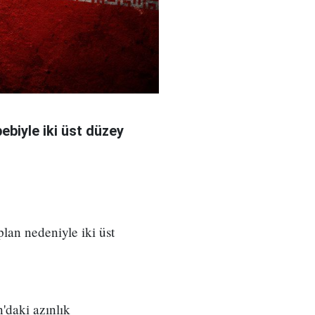
bebiyle iki üst düzey
 plan nedeniyle iki üst
'daki azınlık