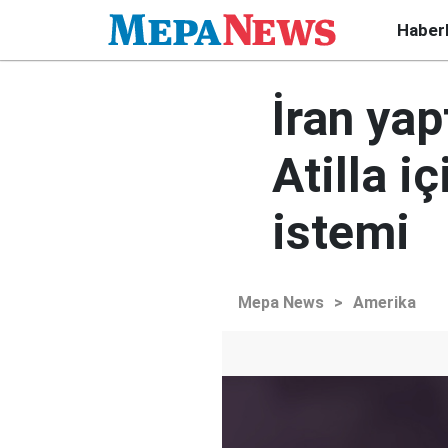
Haber
İran yap
Atilla i
istemi
Mepa News
>
Amerika