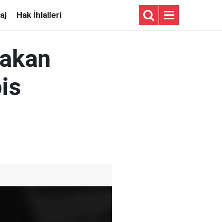
aj
Hak İhlalleri
Hakan
pis