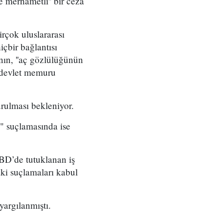
e merhametli'' bir ceza
irçok uluslararası
çbir bağlantısı
'nın, ''aç gözlülüğünün
r devlet memuru
urulması bekleniyor.
a" suçlamasında ise
BD’de tutuklanan iş
ki suçlamaları kabul
yargılanmıştı.