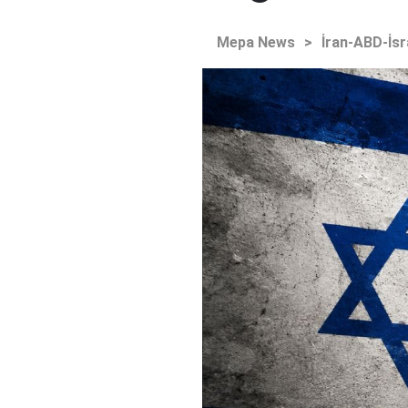
Mepa News
>
İran-ABD-İsr