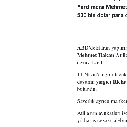
Yardımcısı Mehmet H
500 bin dolar para c
ABD'
deki İran yaptır
Mehmet Hakan Atill
cezası istedi.
11 Nisan'da görülece
Rich
davanın yargıcı
bulundu.
Savcılık ayrıca mahkem
Atilla'nın avukatları
yıl hapis cezası talebi