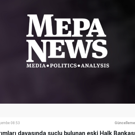
şembe 08:53
Güncelleme
ırımları davasında suçlu bulunan eski Halk Banka