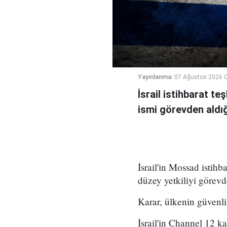
Yayınlanma:
07 Ağustos 2026 
İsrail istihbarat te
ismi görevden aldığı 
İsrail'in Mossad istihb
düzey yetkiliyi görevd
Karar, ülkenin güvenli
İsrail'in Channel 12 k