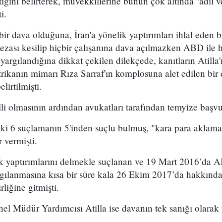
iğini belirterek, müvekkillerine bunun çok altında ''adil v
i.
ir dava olduğuna, İran'a yönelik yaptırımları ihlal eden b
zası kesilip hiçbir çalışanına dava açılmazken ABD ile hi
yargılandığına dikkat çekilen dilekçede, kanıtların Atilla
trikanın mimarı Rıza Sarraf'ın komplosuna alet edilen bi
lirtilmişti.
elli olmasının ardından avukatları tarafından temyize başv
daki 6 suçlamanın 5'inden suçlu bulmuş, "kara para aklam
vermişti.
k yaptırımlarını delmekle suçlanan ve 19 Mart 2016’da A
rgılanmasına kısa bir süre kala 26 Ekim 2017’da hakkında
rliğine gitmişti.
l Müdür Yardımcısı Atilla ise davanın tek sanığı olarak 