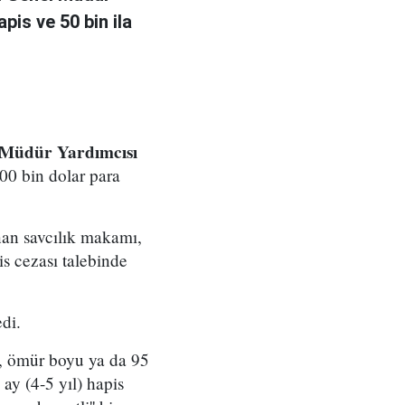
pis ve 50 bin ila
 Müdür Yardımcısı
500 bin dolar para
an savcılık makamı,
is cezası talebinde
di.
e, ömür boyu ya da 95
 ay (4-5 yıl) hapis