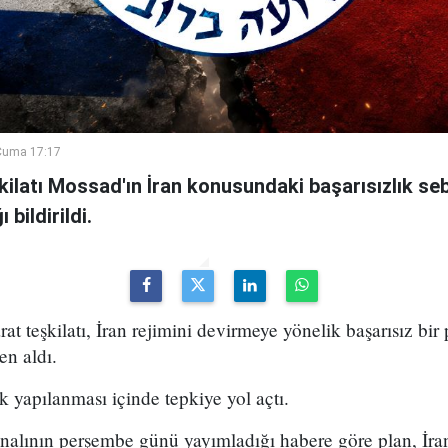
Cuma 17:17
şkilatı Mossad'ın İran konusundaki başarısızlık se
bildirildi.
arat teşkilatı, İran rejimini devirmeye yönelik başarısız bir
en aldı.
k yapılanması içinde tepkiye yol açtı.
analının perşembe günü yayımladığı habere göre plan, İran