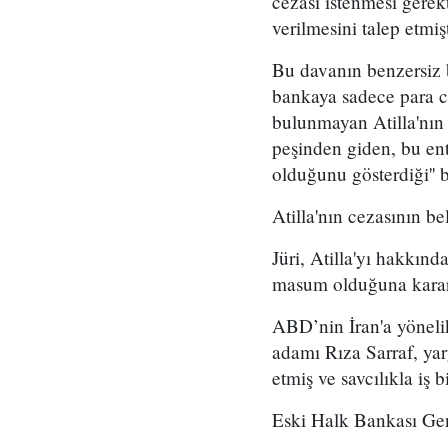
cezası istenmesi gerekt
verilmesini talep etmişt
Bu davanın benzersiz b
bankaya sadece para ce
bulunmayan Atilla'nın 
peşinden giden, bu en
olduğunu gösterdiği'' be
Atilla'nın cezasının b
Jüri, Atilla'yı hakkın
masum olduğuna karar 
ABD’nin İran'a yöneli
adamı Rıza Sarraf, ya
etmiş ve savcılıkla iş bi
Eski Halk Bankası Gene