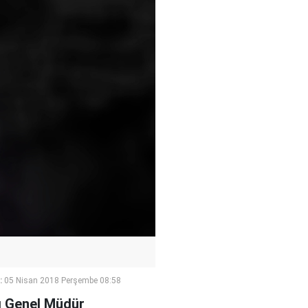
:
05 Nisan 2018 Perşembe 08:58
sı Genel Müdür