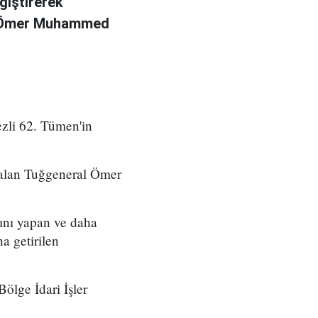
ğiştirerek
l Ömer Muhammed
zli 62. Tümen'in
 alan Tuğgeneral Ömer
ını yapan ve daha
a getirilen
ölge İdari İşler