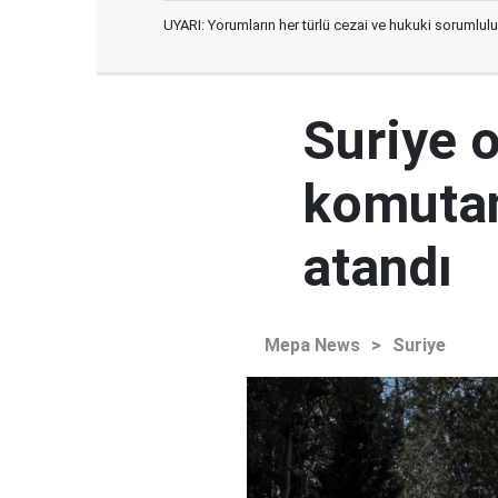
UYARI: Yorumların her türlü cezai ve hukuki sorumlulu
Suriye 
komutan
atandı
Mepa News
>
Suriye