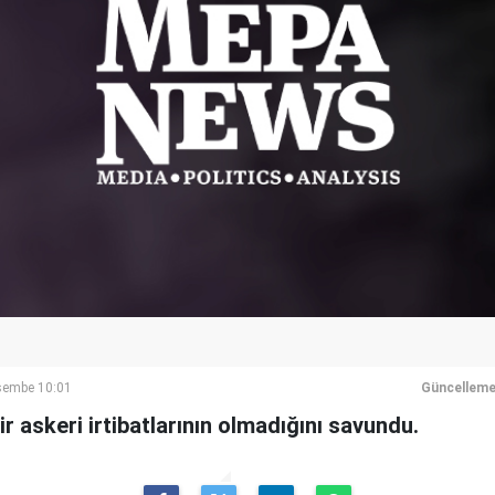
rşembe 10:01
Güncelleme
ir askeri irtibatlarının olmadığını savundu.