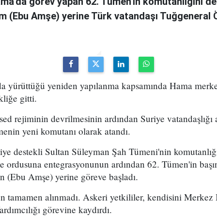
ama'da görev yapan 62. Tümen'in komutanlığını de
m (Ebu Amşe) yerine Türk vatandaşı Tuğgenera
uda yürüttüğü yeniden yapılanma kapsamında Hama merke
iğe gitti.
ed rejiminin devrilmesinin ardından Suriye vatandaşlığı
enin yeni komutanı olarak atandı.
kiye destekli Sultan Süleyman Şah Tümeni'nin komutanlığ
ye ordusuna entegrasyonunun ardından 62. Tümen'in başın
 (Ebu Amşe) yerine göreve başladı.
 tamamen alınmadı. Askeri yetkililer, kendisini Merkez B
dımcılığı görevine kaydırdı.