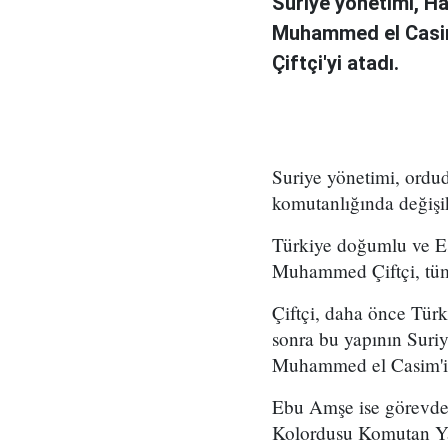
Suriye yönetimi, H
Muhammed el Casi
Çiftçi'yi atadı.
Suriye yönetimi, ord
komutanlığında değişikl
Türkiye doğumlu ve Es
Muhammed Çiftçi, tüm
Çiftçi, daha önce Tür
sonra bu yapının Suri
Muhammed el Casim'in
Ebu Amşe ise görevden
Kolordusu Komutan Yar