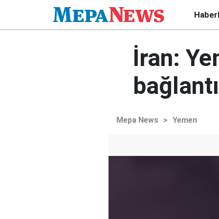
Haber
İran: Ye
bağlant
Mepa News
>
Yemen