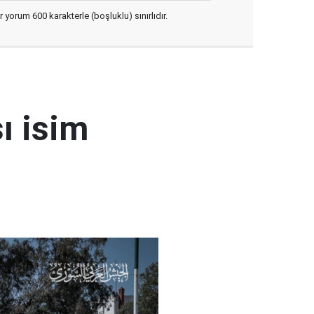
yorum 600 karakterle (boşluklu) sınırlıdır.
ı isim