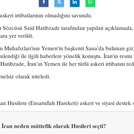
askeri irtibatlarının olmadığını savundu.
ığı Sözcüsü Said Hatibzade tarafından yapılan açıklamada
lara yer verildi.
m Muhafızları'nın Yemen'in başkenti Sana’da bulunan gizl
nlendiği ile ilgili haberlere yönelik konuştu. İran'ın resm
Hatibzade, İran’ın Yemen ile her türlü askeri irtibatını red
melsiz olarak niteledi.
n Husilere (Ensarullah Hareketi) askeri ve siyasi destek s
İran neden müttefik olarak Husileri seçti?