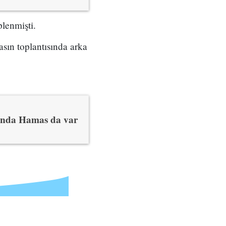
plenmişti.
sın toplantısında arka
arında Hamas da var