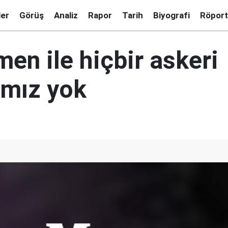
ler
Görüş
Analiz
Rapor
Tarih
Biyografi
Röport
men ile hiçbir askeri
ımız yok