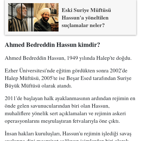
Eski Suriye Müftüsü
Hassun'a yöneltilen
suçlamalar neler?
Ahmed Bedreddin Hassun kimdir?
Ahmed Bedreddin Hassun, 1949 yılında Halep'te doğdu.
Ezher Üniversitesi'nde eğitim gördükten sonra 2002'de
Halep Müftüsü, 2005'te ise Beşar Esed tarafından Suriye
Büyük Müftüsü olarak atandı.
2011'de başlayan halk ayaklanmasının ardından rejimin en
önde gelen savunucularından biri olan Hassun,
muhaliflere yönelik sert açıklamaları ve rejimin askeri
operasyonlarını meşrulaştıran fetvalarıyla öne çıktı.
İnsan hakları kuruluşları, Hassun'u rejimin işlediği savaş
suçlarına dini meşruiyet sağlayan isimlerden biri olarak