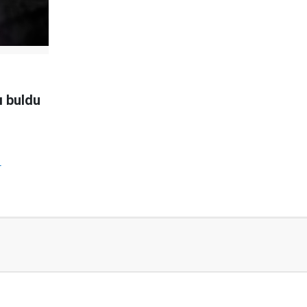
ı buldu
r