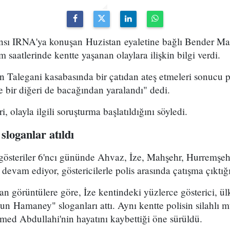
jansı IRNA'ya konuşan Huzistan eyaletine bağlı Bender Ma
 saatlerinde kentte yaşanan olaylara ilişkin bilgi verdi.
in Talegani kasabasında bir çatıdan ateş etmeleri sonucu
ve bir diğeri de bacağından yaralandı" dedi.
, olayla ilgili soruşturma başlatıldığını söyledi.
loganlar atıldı
 gösteriler 6'ncı gününde Ahvaz, İze, Mahşehr, Hurremşe
evam ediyor, göstericilerle polis arasında çatışma çıktığı 
n görüntülere göre, İze kentindeki yüzlerce gösterici, ül
un Hamaney" sloganları attı. Aynı kentte polisin silahlı 
d Abdullahi'nin hayatını kaybettiği öne sürüldü.