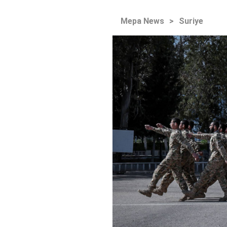
Mepa News
>
Suriye