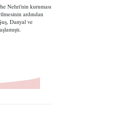
rhe Nehri'nin kuruması
rilmesinin ardından
Şuş, Danyal ve
şlamıştı.