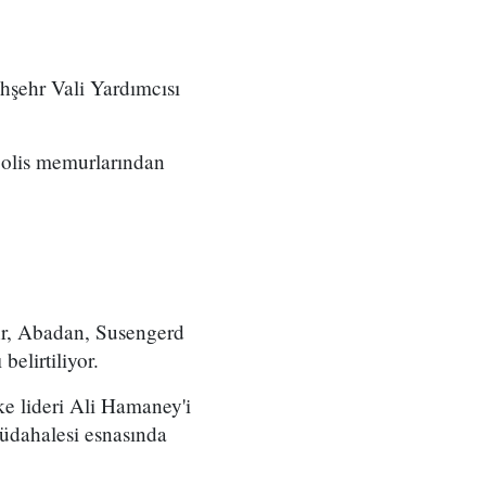
hşehr Vali Yardımcısı
 polis memurlarından
hr, Abadan, Susengerd
belirtiliyor.
ke lideri Ali Hamaney'i
müdahalesi esnasında