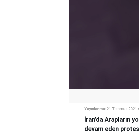
Yayınlanma:
21 Temmuz 2021 
İran'da Arapların y
devam eden protesto