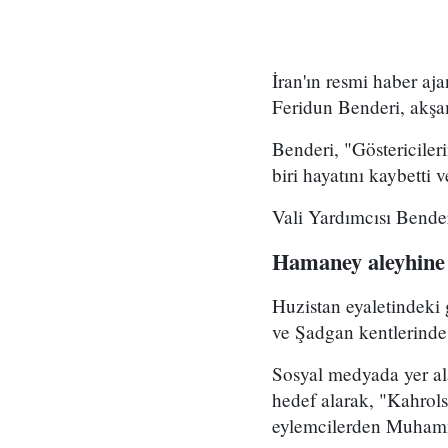
İran'ın resmi haber a
Feridun Benderi, akşam
Benderi, "Göstericiler
biri hayatını kaybetti 
Vali Yardımcısı Benderi
Hamaney aleyhine s
Huzistan eyaletindeki
ve Şadgan kentlerinde d
Sosyal medyada yer ala
hedef alarak, "Kahrols
eylemcilerden Muhamme