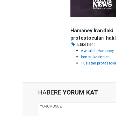
Hamaney İran'daki
protestocuları hakl
Etiketler :
Ayetullah Hamaney
İran su kesintileri
Huzistan protestola
HABERE
YORUM KAT