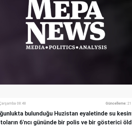
Çarşamba 08:48
Güncelleme:
21
oğunlukta bulunduğu Huzistan eyaletinde su kesint
ların 6'ncı gününde bir polis ve bir gösterici öld