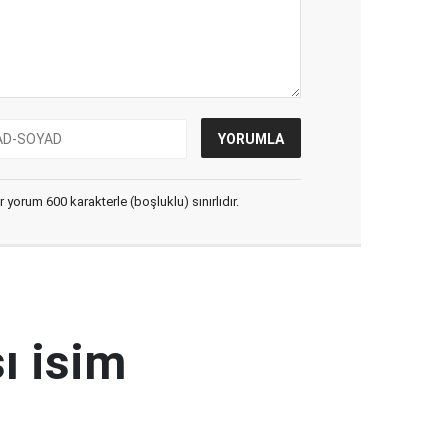
yorum 600 karakterle (boşluklu) sınırlıdır.
ı isim