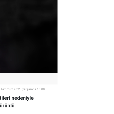
 Temmuz 2021 Çarşamba 10:00
ileri nedeniyle
ürüldü.