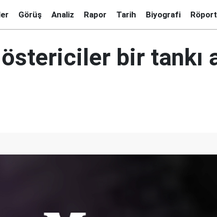
ler
Görüş
Analiz
Rapor
Tarih
Biyografi
Röport
göstericiler bir tankı