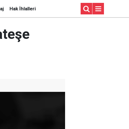
aj
Hak İhlalleri
 ateşe