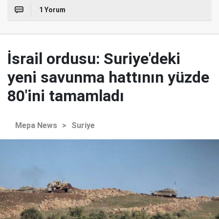
1 Yorum
İsrail ordusu: Suriye'deki
yeni savunma hattının yüzde
80'ini tamamladı
Mepa News
>
Suriye