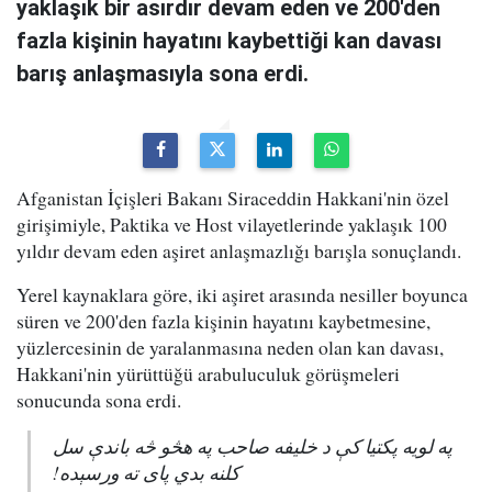
yaklaşık bir asırdır devam eden ve 200'den
fazla kişinin hayatını kaybettiği kan davası
barış anlaşmasıyla sona erdi.
Afganistan İçişleri Bakanı Siraceddin Hakkani'nin özel
girişimiyle, Paktika ve Host vilayetlerinde yaklaşık 100
yıldır devam eden aşiret anlaşmazlığı barışla sonuçlandı.
Yerel kaynaklara göre, iki aşiret arasında nesiller boyunca
süren ve 200'den fazla kişinin hayatını kaybetmesine,
yüzlercesinin de yaralanmasına neden olan kan davası,
Hakkani'nin yürüttüğü arabuluculuk görüşmeleri
sonucunda sona erdi.
په لویه پکتیا کې د خلیفه صاحب په هڅو څه باندې سل
کلنه بدي پای ته ورسېده!