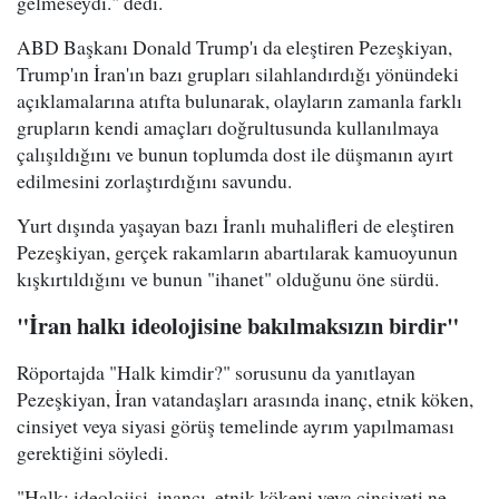
gelmeseydi." dedi.
ABD Başkanı Donald Trump'ı da eleştiren Pezeşkiyan,
Trump'ın İran'ın bazı grupları silahlandırdığı yönündeki
açıklamalarına atıfta bulunarak, olayların zamanla farklı
grupların kendi amaçları doğrultusunda kullanılmaya
çalışıldığını ve bunun toplumda dost ile düşmanın ayırt
edilmesini zorlaştırdığını savundu.
Yurt dışında yaşayan bazı İranlı muhalifleri de eleştiren
Pezeşkiyan, gerçek rakamların abartılarak kamuoyunun
kışkırtıldığını ve bunun "ihanet" olduğunu öne sürdü.
"İran halkı ideolojisine bakılmaksızın birdir"
Röportajda "Halk kimdir?" sorusunu da yanıtlayan
Pezeşkiyan, İran vatandaşları arasında inanç, etnik köken,
cinsiyet veya siyasi görüş temelinde ayrım yapılmaması
gerektiğini söyledi.
"Halk; ideolojisi, inancı, etnik kökeni veya cinsiyeti ne