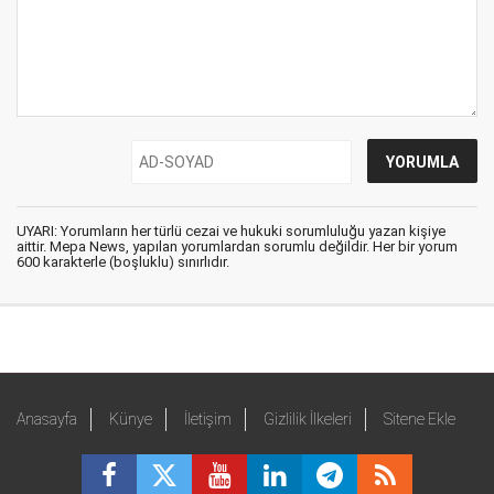
UYARI: Yorumların her türlü cezai ve hukuki sorumluluğu yazan kişiye
aittir. Mepa News, yapılan yorumlardan sorumlu değildir. Her bir yorum
600 karakterle (boşluklu) sınırlıdır.
Anasayfa
Künye
İletişim
Gizlilik İlkeleri
Sitene Ekle