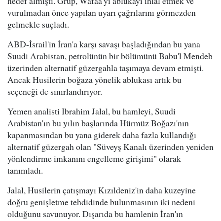
hedef almıştı. Grup, Wafaa'yı ablukayı ihlal etmek ve
vurulmadan önce yapılan uyarı çağrılarını görmezden
gelmekle suçladı.
ABD-İsrail'in İran'a karşı savaşı başladığından bu yana
Suudi Arabistan, petrolünün bir bölümünü Babu'l Mendeb
üzerinden alternatif güzergahla taşımaya devam etmişti.
Ancak Husilerin boğaza yönelik ablukası artık bu
seçeneği de sınırlandırıyor.
Yemen analisti Ibrahim Jalal, bu hamleyi, Suudi
Arabistan'ın bu yılın başlarında Hürmüz Boğazı'nın
kapanmasından bu yana giderek daha fazla kullandığı
alternatif güzergah olan "Süveyş Kanalı üzerinden yeniden
yönlendirme imkanını engelleme girişimi" olarak
tanımladı.
Jalal, Husilerin çatışmayı Kızıldeniz'in daha kuzeyine
doğru genişletme tehdidinde bulunmasının iki nedeni
olduğunu savunuyor. Dışarıda bu hamlenin İran'ın