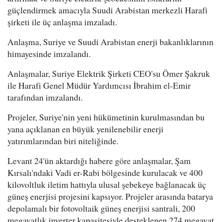
güçlendirmek amacıyla Suudi Arabistan merkezli Harafi
şirketi ile üç anlaşma imzaladı.
Anlaşma, Suriye ve Suudi Arabistan enerji bakanlıklarının
himayesinde imzalandı.
Anlaşmalar, Suriye Elektrik Şirketi CEO'su Ömer Şakruk
ile Harafi Genel Müdür Yardımcısı İbrahim el-Emir
tarafından imzalandı.
Projeler, Suriye'nin yeni hükümetinin kurulmasından bu
yana açıklanan en büyük yenilenebilir enerji
yatırımlarından biri niteliğinde.
Levant 24'ün aktardığı habere göre anlaşmalar, Şam
Kırsalı'ndaki Vadi er-Rabi bölgesinde kurulacak ve 400
kilovoltluk iletim hattıyla ulusal şebekeye bağlanacak üç
güneş enerjisi projesini kapsıyor. Projeler arasında batarya
depolamalı bir fotovoltaik güneş enerjisi santrali, 200
megavatlık inverter kapasitesiyle desteklenen 274 megavat