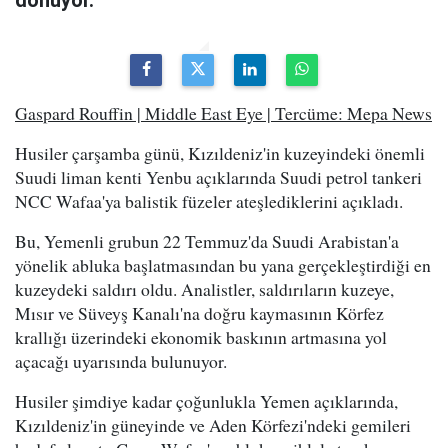
dönüyor."
Gaspard Rouffin | Middle East Eye | Tercüme: Mepa News
Husiler çarşamba günü, Kızıldeniz'in kuzeyindeki önemli
Suudi liman kenti Yenbu açıklarında Suudi petrol tankeri
NCC Wafaa'ya balistik füzeler ateşlediklerini açıkladı.
Bu, Yemenli grubun 22 Temmuz'da Suudi Arabistan'a
yönelik abluka başlatmasından bu yana gerçekleştirdiği en
kuzeydeki saldırı oldu. Analistler, saldırıların kuzeye,
Mısır ve Süveyş Kanalı'na doğru kaymasının Körfez
krallığı üzerindeki ekonomik baskının artmasına yol
açacağı uyarısında bulunuyor.
Husiler şimdiye kadar çoğunlukla Yemen açıklarında,
Kızıldeniz'in güneyinde ve Aden Körfezi'ndeki gemileri