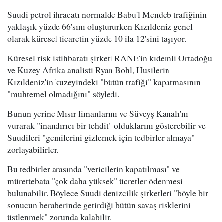
Suudi petrol ihracatı normalde Babu'l Mendeb trafiğinin
yaklaşık yüzde 66'sını oluştururken Kızıldeniz genel
olarak küresel ticaretin yüzde 10 ila 12'sini taşıyor.
Küresel risk istihbaratı şirketi RANE'in kıdemli Ortadoğu
ve Kuzey Afrika analisti Ryan Bohl, Husilerin
Kızıldeniz'in kuzeyindeki "bütün trafiği" kapatmasının
"muhtemel olmadığını" söyledi.
Bunun yerine Mısır limanlarını ve Süveyş Kanalı'nı
vurarak "inandırıcı bir tehdit" olduklarını gösterebilir ve
Suudileri "gemilerini gizlemek için tedbirler almaya"
zorlayabilirler.
Bu tedbirler arasında "vericilerin kapatılması" ve
mürettebata "çok daha yüksek" ücretler ödenmesi
bulunabilir. Böylece Suudi denizcilik şirketleri "böyle bir
sonucun beraberinde getirdiği bütün savaş risklerini
üstlenmek" zorunda kalabilir.