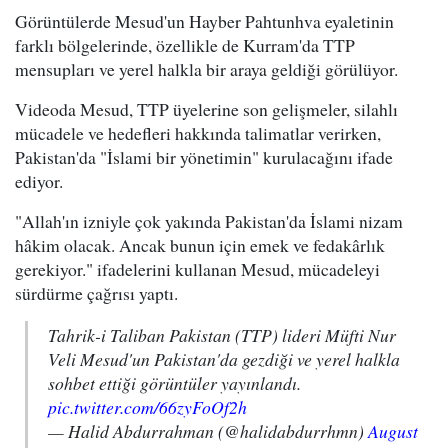
Görüntülerde Mesud'un Hayber Pahtunhva eyaletinin
farklı bölgelerinde, özellikle de Kurram'da TTP
mensupları ve yerel halkla bir araya geldiği görülüyor.
Videoda Mesud, TTP üyelerine son gelişmeler, silahlı
mücadele ve hedefleri hakkında talimatlar verirken,
Pakistan'da "İslami bir yönetimin" kurulacağını ifade
ediyor.
"Allah'ın izniyle çok yakında Pakistan'da İslami nizam
hâkim olacak. Ancak bunun için emek ve fedakârlık
gerekiyor." ifadelerini kullanan Mesud, mücadeleyi
sürdürme çağrısı yaptı.
Tahrik-i Taliban Pakistan (TTP) lideri Müfti Nur
Veli Mesud'un Pakistan'da gezdiği ve yerel halkla
sohbet ettiği görüntüler yayınlandı.
pic.twitter.com/66zyFoOf2h
— Halid Abdurrahman (@halidabdurrhmn)
August