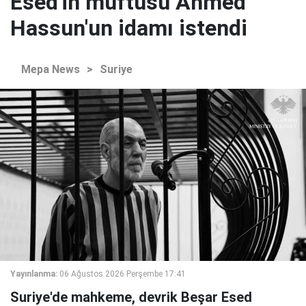
Esed'in müftüsü Ahmed
Hassun'un idamı istendi
Mepa News
>
Suriye
Yayınlanma:
06 Ağustos 2026 Perşembe 17:41
Suriye'de mahkeme, devrik Beşar Esed