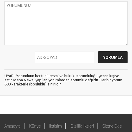
UYARI: Yorumların her türlü cezai ve hukuki sorumluluğu yazan kişiye
aittir. Mepa News, yapılan yorumlardan sorumlu değildir. Her bir yorum
600 karakterle (boşluklu) sınırlıdır.
Anasayfa
Künye
İletişim
Gizlilik İlkeleri
Sitene Ekle