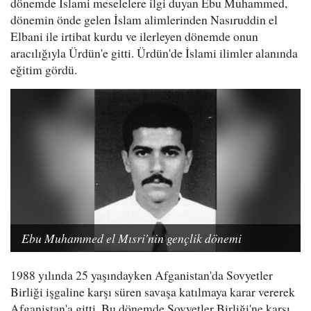
dönemde İslami meselelere ilgi duyan Ebu Muhammed,
dönemin önde gelen İslam alimlerinden Nasıruddin el
Elbani ile irtibat kurdu ve ilerleyen dönemde onun
aracılığıyla Ürdün'e gitti. Ürdün'de İslami ilimler alanında
eğitim gördü.
Ebu Muhammed el Mısri'nin gençlik dönemi
1988 yılında 25 yaşındayken Afganistan'da Sovyetler
Birliği işgaline karşı süren savaşa katılmaya karar vererek
Afganistan'a gitti. Bu dönemde Sovyetler Birliği'ne karşı