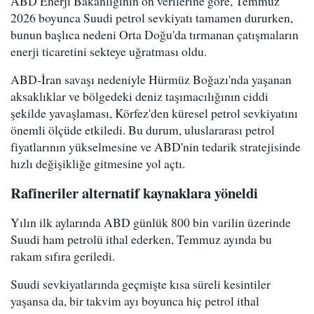
ABD Enerji Bakanlığının ön verilerine göre, Temmuz
2026 boyunca Suudi petrol sevkiyatı tamamen dururken,
bunun başlıca nedeni Orta Doğu'da tırmanan çatışmaların
enerji ticaretini sekteye uğratması oldu.
ABD-İran savaşı nedeniyle Hürmüz Boğazı'nda yaşanan
aksaklıklar ve bölgedeki deniz taşımacılığının ciddi
şekilde yavaşlaması, Körfez'den küresel petrol sevkiyatını
önemli ölçüde etkiledi. Bu durum, uluslararası petrol
fiyatlarının yükselmesine ve ABD'nin tedarik stratejisinde
hızlı değişikliğe gitmesine yol açtı.
Rafineriler alternatif kaynaklara yöneldi
Yılın ilk aylarında ABD günlük 800 bin varilin üzerinde
Suudi ham petrolü ithal ederken, Temmuz ayında bu
rakam sıfıra geriledi.
Suudi sevkiyatlarında geçmişte kısa süreli kesintiler
yaşansa da, bir takvim ayı boyunca hiç petrol ithal