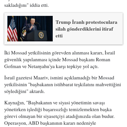
sakladığını" iddia etti.
Trump İranlı protestoculara
silah gönderdiklerini itiraf
etti
İki Mossad yetkilisinin görevden alınması kararı, İsrail
güvenlik yapılanması içinde Mossad başkanı Roman
Gofman ve Netanyahu'ya karşı tepkiye yol açtı.
İsrail gazetesi Maariv, ismini açıklamadığı bir Mossad
yetkilisinin "başbakanın istihbarat teşkilatını mahvettiğini
söylediğini" aktardı.
Kaynağın, "Başbakanın ve siyasi yönetimin savaşı
yönetirken işlediği başarısızlığı temizlemekten başka
görevi olmayan bir siyasetçiyi atadığınızda olan budur.
Operasyon, ABD başkanının kararı nedeniyle