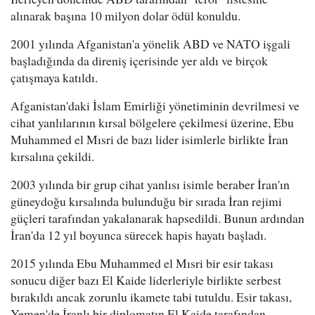
alınarak başına 10 milyon dolar ödül konuldu.
2001 yılında Afganistan'a yönelik ABD ve NATO işgali
başladığında da direniş içerisinde yer aldı ve birçok
çatışmaya katıldı.
Afganistan'daki İslam Emirliği yönetiminin devrilmesi ve
cihat yanlılarının kırsal bölgelere çekilmesi üzerine, Ebu
Muhammed el Mısri de bazı lider isimlerle birlikte İran
kırsalına çekildi.
2003 yılında bir grup cihat yanlısı isimle beraber İran'ın
güneydoğu kırsalında bulunduğu bir sırada İran rejimi
güçleri tarafından yakalanarak hapsedildi. Bunun ardından
İran'da 12 yıl boyunca sürecek hapis hayatı başladı.
2015 yılında Ebu Muhammed el Mısri bir esir takası
sonucu diğer bazı El Kaide liderleriyle birlikte serbest
bırakıldı ancak zorunlu ikamete tabi tutuldu. Esir takası,
Yemen'de İranlı bir diplomatın El Kaide tarafından