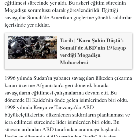
eğitilmesi sürecinde yer aldı. Bu askeri eğitim sürecinin
Mogadişu sorumlusu olarak görevlendirildi. Eğittiği
savaşçılar Somali'de Amerikan güçlerine yönelik saldırılar
içerisinde yer aldılar.
Tarih | 'Kara Şahin Düştü':
Somali'de ABD'nin 19 kayıp
verdiği Mogadişu
Muharebesi
1996 yılında Sudan'ın yabancı savaşçıları ülkeden çıkarma
kararı üzerine Afganistan'a geri dönerek burada
savaşçıların eğitilmesi çalışmalarına devam etti. Bu
dönemde El Kaide'nin önde gelen isimlerinden biri oldu.
1998 yılında Kenya ve Tanzanya'da ABD
büyükelçiliklerine düzenlenen saldırıların planlanması ve
icra edilmesi sürecinde lider isimlerden biri oldu. Bu
sürecin ardından ABD tarafından aranmaya başlandı.
İlerleyen dönemde ABD tarafından "terör" listesine