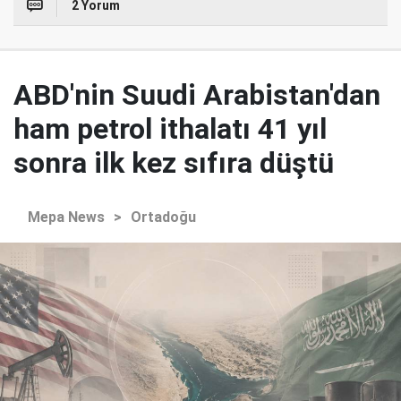
2 Yorum
ABD'nin Suudi Arabistan'dan
ham petrol ithalatı 41 yıl
sonra ilk kez sıfıra düştü
Mepa News
>
Ortadoğu