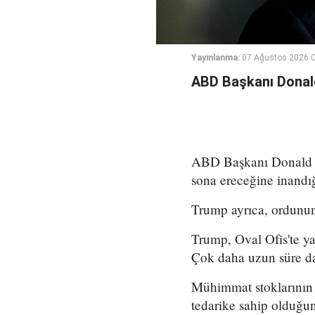
Yayınlanma:
07 Ağustos 2026 
ABD Başkanı Donald 
ABD Başkanı Donald Tr
sona ereceğine inandığ
Trump ayrıca, ordunun 
Trump, Oval Ofis'te y
Çok daha uzun süre d
Mühimmat stoklarının d
tedarike sahip olduğunu