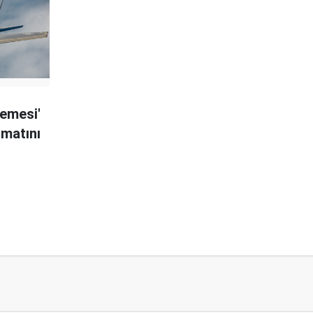
emesi'
imatını