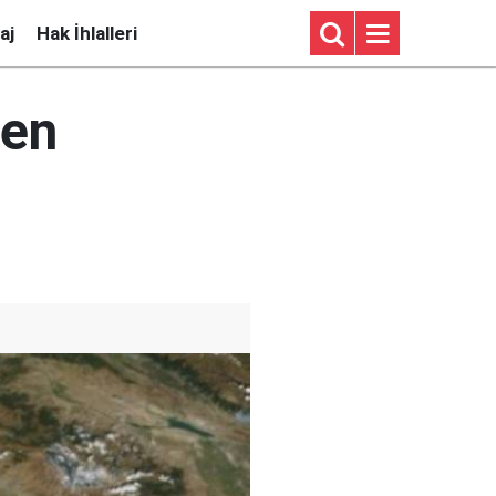
aj
Hak İhlalleri
men