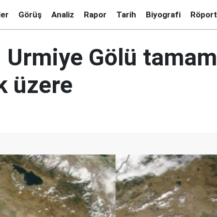
ler
Görüş
Analiz
Rapor
Tarih
Biyografi
Röport
ki Urmiye Gölü tama
 üzere