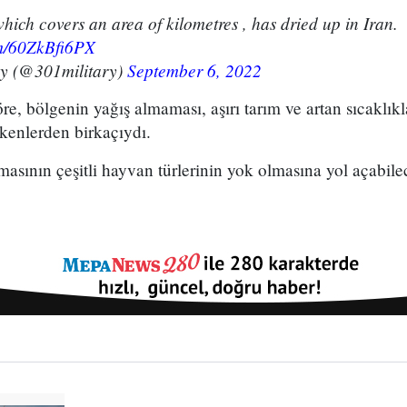
ich covers an area of kilometres , has dried up in Iran.
om/60ZkBfi6PX
ry (@301military)
September 6, 2022
öre, bölgenin yağış almaması, aşırı tarım ve artan sıcaklık
kenlerden birkaçıydı.
sının çeşitli hayvan türlerinin yok olmasına yol açabilec