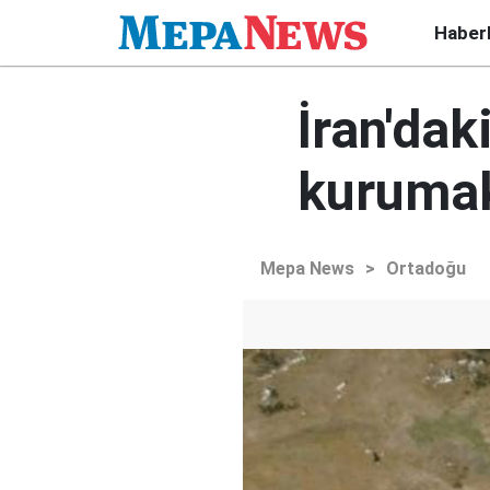
Haber
İran'da
kurumak
Mepa News
>
Ortadoğu