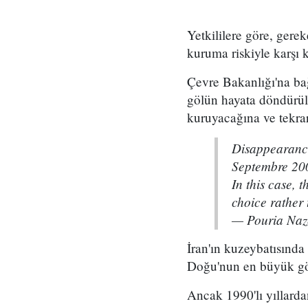
Yetkililere göre, gere
kuruma riskiyle karşı 
Çevre Bakanlığı'na ba
gölün hayata döndürül
kuruyacağına ve tekrar 
Disappearance
Septembre 20
In this case,
choice rather
— Pouria Na
İran'ın kuzeybatısında
Doğu'nun en büyük g
Ancak 1990'lı yıllarda