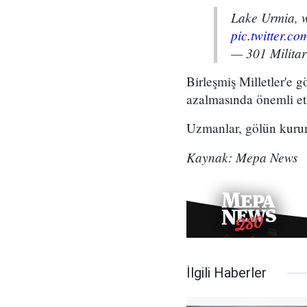
Lake Urmia, wh
pic.twitter.c
— 301 Milita
Birleşmiş Milletler'e g
azalmasında önemli et
Uzmanlar, gölün kuruma
Kaynak: Mepa News
İlgili Haberler