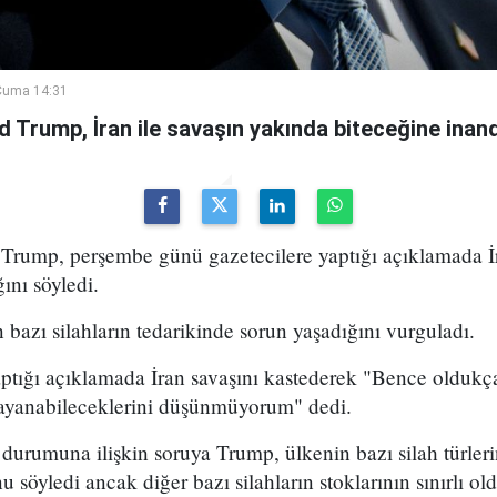
Cuma 14:31
Trump, İran ile savaşın yakında biteceğine inandı
ump, perşembe günü gazetecilere yaptığı açıklamada İr
ını söyledi.
bazı silahların tedarikinde sorun yaşadığını vurguladı.
aptığı açıklamada İran savaşını kastederek "Bence oldukç
ayanabileceklerini düşünmüyorum" dedi.
urumuna ilişkin soruya Trump, ülkenin bazı silah türleri
 söyledi ancak diğer bazı silahların stoklarının sınırlı ol