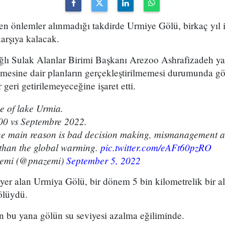
ken önlemler alınmadığı takdirde Urmiye Gölü, birkaç yıl
karşıya kalacak.
ğlı Sulak Alanlar Birimi Başkanı Arezoo Ashrafizadeh ya
mesine dair planların gerçekleştirilmemesi durumunda gö
geri getirilemeyeceğine işaret etti.
 of lake Urmia.
00 vs Septembre 2022.
 the main reason is bad decision making, mismanagement 
 than the global warming.
pic.twitter.com/eAFt60pzRO
zemi (@pnazemi)
September 5, 2022
 yer alan Urmiya Gölü, bir dönem 5 bin kilometrelik bir a
ölüydü.
n bu yana gölün su seviyesi azalma eğiliminde.