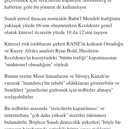
haberine göre bu yöntem de kullanılıyor.
Suudi petrol ihracatı normalde Babu'l Mendeb trafiğinin
yaklaşık yüzde 66'sını oluştururken Kızıldeniz genel
olarak küresel ticaretin yüzde 10 ila 12'sini taşıyor.
Küresel risk istihbaratı şirketi RANE'in kıdemli Ortadoğu
ve Kuzey Afrika analisti Ryan Bohl, Husilerin
Kızıldeniz'in kuzeyindeki "bütün trafiği" kapatmasının
"muhtemel olmadığını" söyledi.
Bunun yerine Mısır limanlarını ve Süveyş Kanalı'nı
vurarak "inandırıcı bir tehdit" olduklarını gösterebilir ve
Suudileri "gemilerini gizlemek için tedbirler almaya"
zorlayabilirler.
Bu tedbirler arasında "vericilerin kapatılması" ve
mürettebata "çok daha yüksek" ücretler ödenmesi
bulunabilir. Böylece Suudi denizcilik şirketleri "böyle bir
sonucun beraberinde getirdiği bütün savaş risklerini