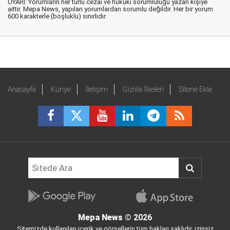
UYARI: Yorumların her türlü cezai ve hukuki sorumluluğu yazan kişiye
aittir. Mepa News, yapılan yorumlardan sorumlu değildir. Her bir yorum
600 karakterle (boşluklu) sınırlıdır.
Anasayfa
Künye
İletişim
Gizlilik İlkeleri
Sitene Ekle
Mepa News
© 2026
Sitemizde kullanılan içerik ve görsellerin tüm hakları saklıdır, izinsiz