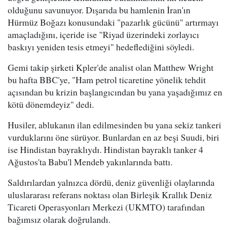
olduğunu savunuyor. Dışarıda bu hamlenin İran'ın
Hürmüz Boğazı konusundaki "pazarlık gücünü" artırmayı
amaçladığını, içeride ise "Riyad üzerindeki zorlayıcı
baskıyı yeniden tesis etmeyi" hedeflediğini söyledi.
Gemi takip şirketi Kpler'de analist olan Matthew Wright
bu hafta BBC'ye, "Ham petrol ticaretine yönelik tehdit
açısından bu krizin başlangıcından bu yana yaşadığımız en
kötü dönemdeyiz" dedi.
Husiler, ablukanın ilan edilmesinden bu yana sekiz tankeri
vurduklarını öne sürüyor. Bunlardan en az beşi Suudi, biri
ise Hindistan bayraklıydı. Hindistan bayraklı tanker 4
Ağustos'ta Babu'l Mendeb yakınlarında battı.
Saldırılardan yalnızca dördü, deniz güvenliği olaylarında
uluslararası referans noktası olan Birleşik Krallık Deniz
Ticareti Operasyonları Merkezi (UKMTO) tarafından
bağımsız olarak doğrulandı.