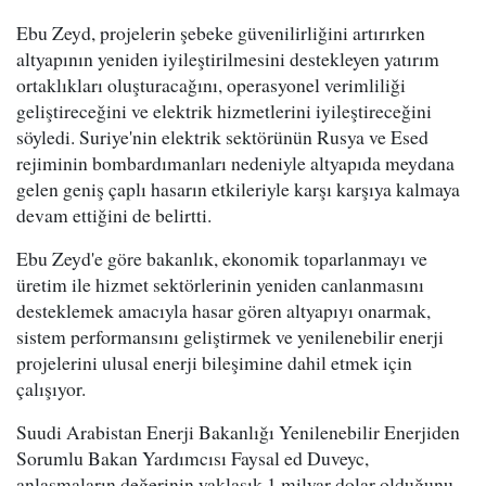
Ebu Zeyd, projelerin şebeke güvenilirliğini artırırken
altyapının yeniden iyileştirilmesini destekleyen yatırım
ortaklıkları oluşturacağını, operasyonel verimliliği
geliştireceğini ve elektrik hizmetlerini iyileştireceğini
söyledi. Suriye'nin elektrik sektörünün Rusya ve Esed
rejiminin bombardımanları nedeniyle altyapıda meydana
gelen geniş çaplı hasarın etkileriyle karşı karşıya kalmaya
devam ettiğini de belirtti.
Ebu Zeyd'e göre bakanlık, ekonomik toparlanmayı ve
üretim ile hizmet sektörlerinin yeniden canlanmasını
desteklemek amacıyla hasar gören altyapıyı onarmak,
sistem performansını geliştirmek ve yenilenebilir enerji
projelerini ulusal enerji bileşimine dahil etmek için
çalışıyor.
Suudi Arabistan Enerji Bakanlığı Yenilenebilir Enerjiden
Sorumlu Bakan Yardımcısı Faysal ed Duveyc,
anlaşmaların değerinin yaklaşık 1 milyar dolar olduğunu