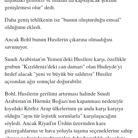
genişlemesi olur" dedi.
Daha geniş tehlikenin ise "bunun oluşturduğu emsal"
olduğunu ekledi.
Ancak Bohl bunun Husilerin çıkarına olmadığını
savunuyor.
Suudi Arabistan'ın Yemen'deki Husilere karşı, özellikle
grubun "Kızıldeniz'deki can damarı" olan Hudeyde'yi
hedef alacak "yeni ve büyük bir saldırısı" Husiler
açısından ağır sonuçlar doğurabilir.
Bohl, Husilerin gerilimi artırması halinde Suudi
Arabistan'ın Hürmüz Boğazı'nın kapanması nedeniyle
kıyıdaki Körfez Arap ülkelerinin şu anda karşı karşıya
olduğu "aynı tür lojistik sorunlarla" karşılaşacağını
söyledi. Ancak Riyad'ın Ürdün üzerinden kara
güzergahlarına ve hava yoluyla taşıma seçeneklerine sahip
olması nedeniyle muhtemelen daha hazırlıklı olacağını