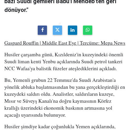
bazı Suudi gemileri Babu'l Mendeb'ten geri
dönüyor."
Gaspard Rouffin | Middle East Eye | Tercüme: Mepa News
Husiler çarşamba günü, Kızıldeniz'in kuzeyindeki önemli
Suudi liman kenti Yenbu açıklarında Suudi petrol tankeri
NCC Wafaa'ya balistik füzeler ateşlediklerini açıkladı.
Bu, Yemenli grubun 22 Temmuz'da Suudi Arabistan'a
yönelik abluka başlatmasından bu yana gerçekleştirdiği en
kuzeydeki saldırı oldu. Analistler, saldırıların kuzeye,
Mısır ve Süveyş Kanalı'na doğru kaymasının Körfez
krallığı üzerindeki ekonomik baskının artmasına yol
açacağı uyarısında bulunuyor.
Husiler şimdiye kadar çoğunlukla Yemen açıklarında,