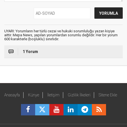
UYARI: Yorumların her türlü cezai ve hukuki sorumluluğu yazan kişiye
aittir. Mepa News, yapılan yorumlardan sorumlu değildir. Her bir yorum
600 karakterle (boşluklu) sınırlıdır.
1 Yorum
Anasayfa
Künye
İletişim
Gizlilik İlkeleri
Sitene Ekle