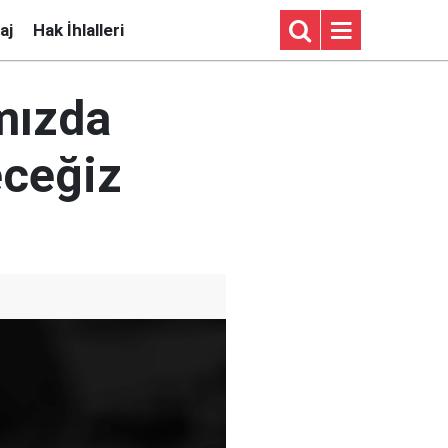
aj
Hak İhlalleri
ımızda
eceğiz