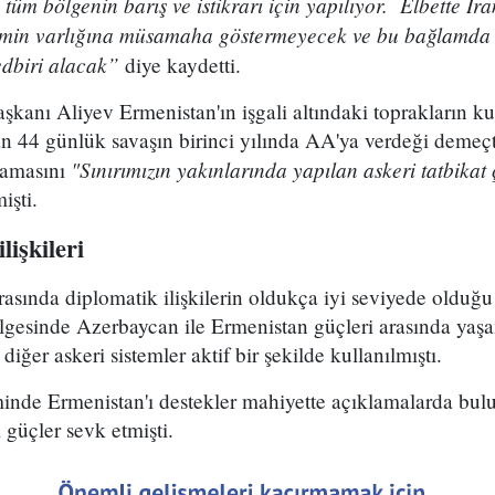
tüm bölgenin barış ve istikrarı için yapılıyor. Elbette İra
jimin varlığına müsamaha göstermeyecek ve bu bağlamda 
tedbiri alacak”
diye kaydetti.
nı Aliyev Ermenistan'ın işgali altındaki toprakların kur
an 44 günlük savaşın birinci yılında AA'ya verdeği demeç
"Sınırımızın yakınlarında yapılan askeri tatbikat ç
şlamasını
işti.
lişkileri
rasında diplomatik ilişkilerin oldukça iyi seviyede olduğu
lgesinde Azerbaycan ile Ermenistan güçleri arasında yaş
e diğer askeri sistemler aktif bir şekilde kullanılmıştı.
inde Ermenistan'ı destekler mahiyette açıklamalarda bulu
 güçler sevk etmişti.