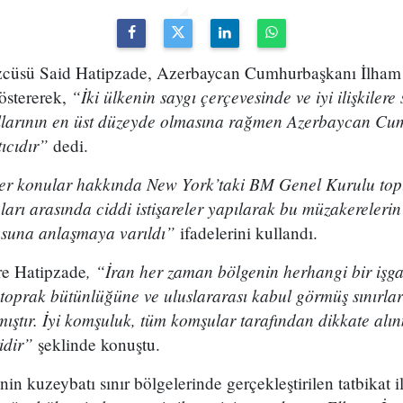
özcüsü Said Hatipzade, Azerbaycan Cumhurbaşkanı İlham
“İki ülkenin saygı çerçevesinde ve iyi ilişkiler
östererek,
yollarının en üst düzeyde olmasına rağmen Azerbaycan Cu
tıcıdır”
dedi.
er konular hakkında New York’taki BM Genel Kurulu topla
nları arasında ciddi istişareler yapılarak bu müzakereler
usuna anlaşmaya varıldı”
ifadelerini kullandı.
, “İran her zaman bölgenin herhangi bir işg
re Hatipzade
n toprak bütünlüğüne ve uluslararası kabul görmüş sınırlar
ıştır. İyi komşuluk, tüm komşular tarafından dikkate alı
idir”
şeklinde konuştu.
in kuzeybatı sınır bölgelerinde gerçekleştirilen tatbikat il