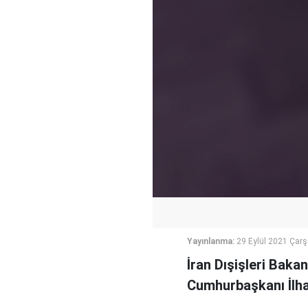
Yayınlanma:
29 Eylül 2021 Çar
İran Dışişleri Bak
Cumhurbaşkanı İlham