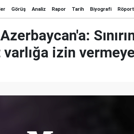
ler
Görüş
Analiz
Rapor
Tarih
Biyografi
Röport
 Azerbaycan'a: Sınır
 varlığa izin vermey