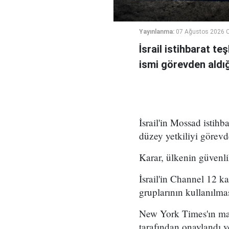
Yayınlanma:
07 Ağustos 2026 
İsrail istihbarat te
ismi görevden aldığı 
İsrail'in Mossad istihb
düzey yetkiliyi görevd
Karar, ülkenin güvenli
İsrail'in Channel 12 k
gruplarının kullanılma
New York Times'ın mar
tarafından onaylandı