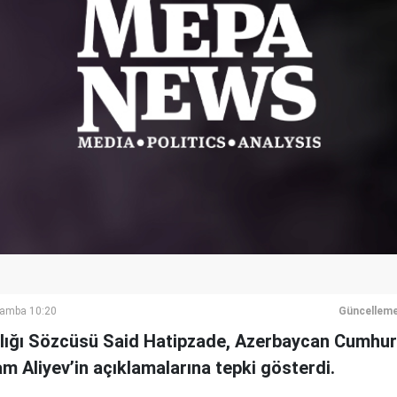
şamba 10:20
Güncelleme
anlığı Sözcüsü Said Hatipzade, Azerbaycan Cumhur
 Aliyev’in açıklamalarına tepki gösterdi.