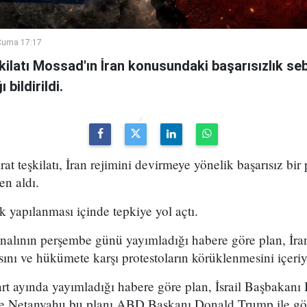
Cuma 17:17
şkilatı Mossad'ın İran konusundaki başarısızlık se
bildirildi.
arat teşkilatı, İran rejimini devirmeye yönelik başarısız bir
en aldı.
k yapılanması içinde tepkiye yol açtı.
analının perşembe günü yayımladığı habere göre plan, İran
sını ve hükümete karşı protestoların körüklenmesini içeri
t ayında yayımladığı habere göre plan, İsrail Başbakan
 ve Netanyahu bu planı ABD Başkanı Donald Trump ile g