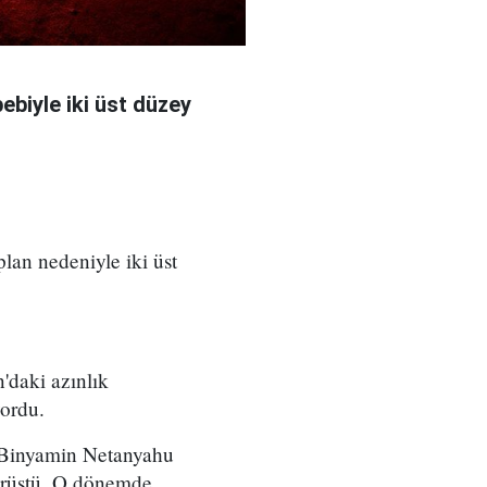
bebiyle iki üst düzey
 plan nedeniyle iki üst
'daki azınlık
yordu.
ı Binyamin Netanyahu
örüştü. O dönemde