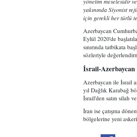
yönetim meselesidir ve 
yakınında Siyonist re
için gerekli her türlü 
Azerbaycan Cumhurbaşka
Eylül 2020'de başlatıl
sınırında tatbikata ba
sözleriyle değerlendirm
İsrail-Azerbaycan i
Azerbaycan ile İsrail a
yıl Dağlık Karabağ bö
İsrail'den satın silah v
İran ise çatışma dönem
bölgelerine yeni askeri