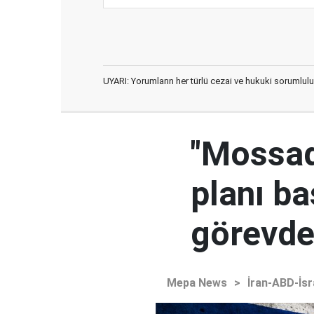
UYARI: Yorumların her türlü cezai ve hukuki sorumlulu
"Mossad'
planı ba
görevden
Mepa News
>
İran-ABD-İsr