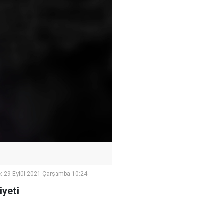
:
29 Eylül 2021 Çarşamba 10:24
iyeti