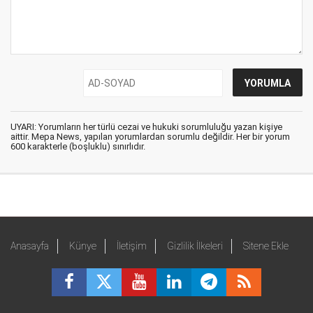
UYARI: Yorumların her türlü cezai ve hukuki sorumluluğu yazan kişiye
aittir. Mepa News, yapılan yorumlardan sorumlu değildir. Her bir yorum
600 karakterle (boşluklu) sınırlıdır.
Anasayfa
Künye
İletişim
Gizlilik İlkeleri
Sitene Ekle