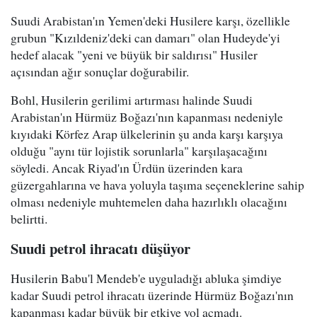
Suudi Arabistan'ın Yemen'deki Husilere karşı, özellikle
grubun "Kızıldeniz'deki can damarı" olan Hudeyde'yi
hedef alacak "yeni ve büyük bir saldırısı" Husiler
açısından ağır sonuçlar doğurabilir.
Bohl, Husilerin gerilimi artırması halinde Suudi
Arabistan'ın Hürmüz Boğazı'nın kapanması nedeniyle
kıyıdaki Körfez Arap ülkelerinin şu anda karşı karşıya
olduğu "aynı tür lojistik sorunlarla" karşılaşacağını
söyledi. Ancak Riyad'ın Ürdün üzerinden kara
güzergahlarına ve hava yoluyla taşıma seçeneklerine sahip
olması nedeniyle muhtemelen daha hazırlıklı olacağını
belirtti.
Suudi petrol ihracatı düşüyor
Husilerin Babu'l Mendeb'e uyguladığı abluka şimdiye
kadar Suudi petrol ihracatı üzerinde Hürmüz Boğazı'nın
kapanması kadar büyük bir etkiye yol açmadı.