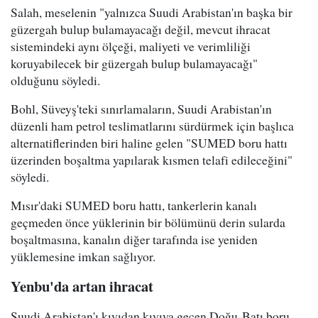
Salah, meselenin "yalnızca Suudi Arabistan'ın başka bir
güzergah bulup bulamayacağı değil, mevcut ihracat
sistemindeki aynı ölçeği, maliyeti ve verimliliği
koruyabilecek bir güzergah bulup bulamayacağı"
olduğunu söyledi.
Bohl, Süveyş'teki sınırlamaların, Suudi Arabistan'ın
düzenli ham petrol teslimatlarını sürdürmek için başlıca
alternatiflerinden biri haline gelen "SUMED boru hattı
üzerinden boşaltma yapılarak kısmen telafi edileceğini"
söyledi.
Mısır'daki SUMED boru hattı, tankerlerin kanalı
geçmeden önce yüklerinin bir bölümünü derin sularda
boşaltmasına, kanalın diğer tarafında ise yeniden
yüklemesine imkan sağlıyor.
Yenbu'da artan ihracat
Suudi Arabistan'ı kıyıdan kıyıya geçen Doğu-Batı boru