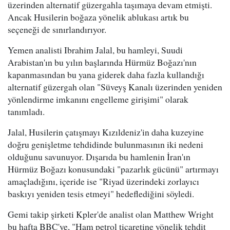
üzerinden alternatif güzergahla taşımaya devam etmişti.
Ancak Husilerin boğaza yönelik ablukası artık bu
seçeneği de sınırlandırıyor.
Yemen analisti Ibrahim Jalal, bu hamleyi, Suudi
Arabistan'ın bu yılın başlarında Hürmüz Boğazı'nın
kapanmasından bu yana giderek daha fazla kullandığı
alternatif güzergah olan "Süveyş Kanalı üzerinden yeniden
yönlendirme imkanını engelleme girişimi" olarak
tanımladı.
Jalal, Husilerin çatışmayı Kızıldeniz'in daha kuzeyine
doğru genişletme tehdidinde bulunmasının iki nedeni
olduğunu savunuyor. Dışarıda bu hamlenin İran'ın
Hürmüz Boğazı konusundaki "pazarlık gücünü" artırmayı
amaçladığını, içeride ise "Riyad üzerindeki zorlayıcı
baskıyı yeniden tesis etmeyi" hedeflediğini söyledi.
Gemi takip şirketi Kpler'de analist olan Matthew Wright
bu hafta BBC'ye, "Ham petrol ticaretine yönelik tehdit