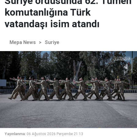
Suriye ordusunda 62. Tümen
komutanlığına Türk
vatandaşı isim atandı
Mepa News
>
Suriye
Yayınlanma:
06 Ağustos 2026 Perşembe 21:13