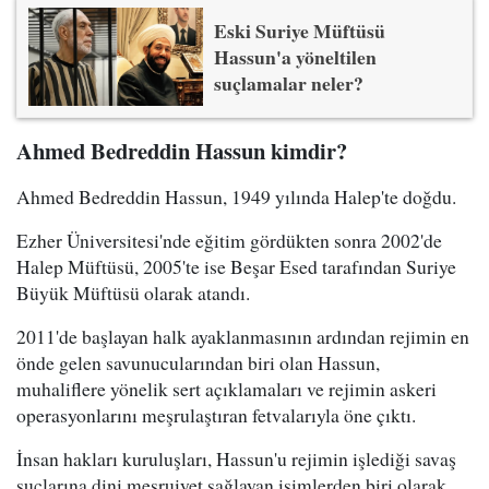
Eski Suriye Müftüsü
Hassun'a yöneltilen
suçlamalar neler?
Ahmed Bedreddin Hassun kimdir?
Ahmed Bedreddin Hassun, 1949 yılında Halep'te doğdu.
Ezher Üniversitesi'nde eğitim gördükten sonra 2002'de
Halep Müftüsü, 2005'te ise Beşar Esed tarafından Suriye
Büyük Müftüsü olarak atandı.
2011'de başlayan halk ayaklanmasının ardından rejimin en
önde gelen savunucularından biri olan Hassun,
muhaliflere yönelik sert açıklamaları ve rejimin askeri
operasyonlarını meşrulaştıran fetvalarıyla öne çıktı.
İnsan hakları kuruluşları, Hassun'u rejimin işlediği savaş
suçlarına dini meşruiyet sağlayan isimlerden biri olarak