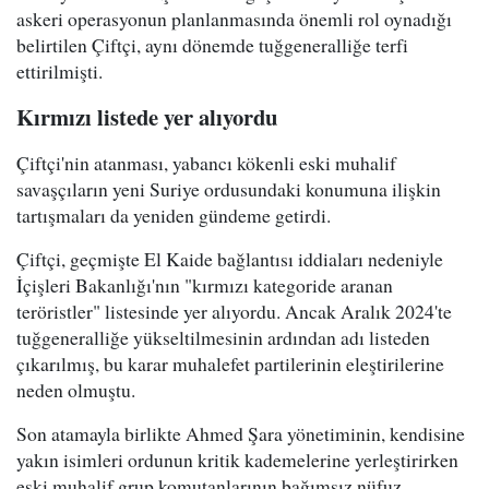
askeri operasyonun planlanmasında önemli rol oynadığı
belirtilen Çiftçi, aynı dönemde tuğgeneralliğe terfi
ettirilmişti.
Kırmızı listede yer alıyordu
Çiftçi'nin atanması, yabancı kökenli eski muhalif
savaşçıların yeni Suriye ordusundaki konumuna ilişkin
tartışmaları da yeniden gündeme getirdi.
Çiftçi, geçmişte El Kaide bağlantısı iddiaları nedeniyle
İçişleri Bakanlığı'nın "kırmızı kategoride aranan
teröristler" listesinde yer alıyordu. Ancak Aralık 2024'te
tuğgeneralliğe yükseltilmesinin ardından adı listeden
çıkarılmış, bu karar muhalefet partilerinin eleştirilerine
neden olmuştu.
Son atamayla birlikte Ahmed Şara yönetiminin, kendisine
yakın isimleri ordunun kritik kademelerine yerleştirirken
eski muhalif grup komutanlarının bağımsız nüfuz