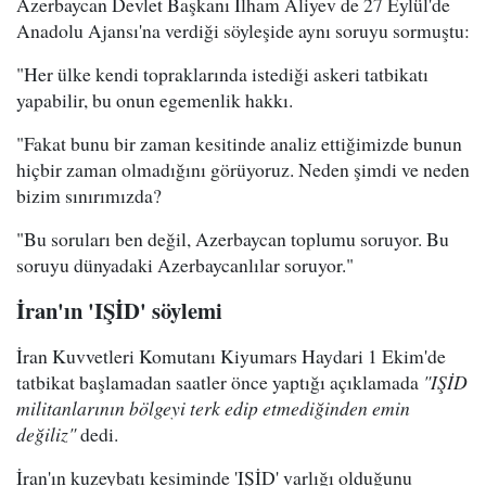
Azerbaycan Devlet Başkanı İlham Aliyev de 27 Eylül'de
Anadolu Ajansı'na verdiği söyleşide aynı soruyu sormuştu:
"Her ülke kendi topraklarında istediği askeri tatbikatı
yapabilir, bu onun egemenlik hakkı.
"Fakat bunu bir zaman kesitinde analiz ettiğimizde bunun
hiçbir zaman olmadığını görüyoruz. Neden şimdi ve neden
bizim sınırımızda?
"Bu soruları ben değil, Azerbaycan toplumu soruyor. Bu
soruyu dünyadaki Azerbaycanlılar soruyor."
İran'ın 'IŞİD' söylemi
İran Kuvvetleri Komutanı Kiyumars Haydari 1 Ekim'de
tatbikat başlamadan saatler önce yaptığı açıklamada
"IŞİD
militanlarının bölgeyi terk edip etmediğinden emin
değiliz"
dedi.
İran'ın kuzeybatı kesiminde 'IŞİD' varlığı olduğunu