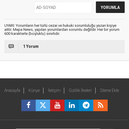
UYARI: Yorumların her türlü cezai ve hukuki sorumluluğu yazan kişiye
aittir. Mepa News, yapılan yorumlardan sorumlu değildir. Her bir yorum
600 karakterle (boşluklu) sınırlıdır.
1 Yorum
Anasayfa
Künye
İletişim
Gizlilik İlkeleri
Sitene Ekle