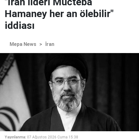
"İran lideri Mücteba
Hamaney her an ölebilir"
iddiası
Mepa News
>
İran
Yayınlanma:
07 Ağustos 2026 Cuma 15:38