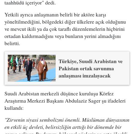
taahhüdü içeriyor" dedi.
Yetkili ayrıca anlaşmanın belirli bir aktöre karşı
yöneltilmediğini, bölgedeki diğer ülkelere açık olduğunu
ve mevcut ikili ya da çok taraflı düzenlemelerin hiçbirini
ortadan kaldırmadığını veya bunların yerini almadığını
belirtti.
Türkiye, Suudi Arabistan ve
Pakistan ortak savunma
anlaşması imzalayacak
Suudi Arabistan merkezli düşünce kuruluşu Körfez
Araştırma Merkezi Başkanı Abdulaziz Sager şu ifadeleri
kullandı:
"Zirvenin siyasi sembolizmi önemli. Müslüman dünyasının
en etkili üç devleti, belirsizliğin arttığı bir dönemde bir
araya geliyor. Bu durum, bölgesel güçlerin ve orta ölçekli