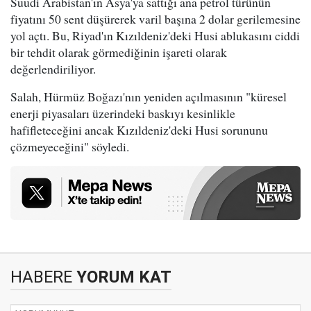
Suudi Arabistan'ın Asya'ya sattığı ana petrol türünün
fiyatını 50 sent düşürerek varil başına 2 dolar gerilemesine
yol açtı. Bu, Riyad'ın Kızıldeniz'deki Husi ablukasını ciddi
bir tehdit olarak görmediğinin işareti olarak
değerlendiriliyor.
Salah, Hürmüz Boğazı'nın yeniden açılmasının "küresel
enerji piyasaları üzerindeki baskıyı kesinlikle
hafifleteceğini ancak Kızıldeniz'deki Husi sorununu
çözmeyeceğini" söyledi.
HABERE
YORUM KAT