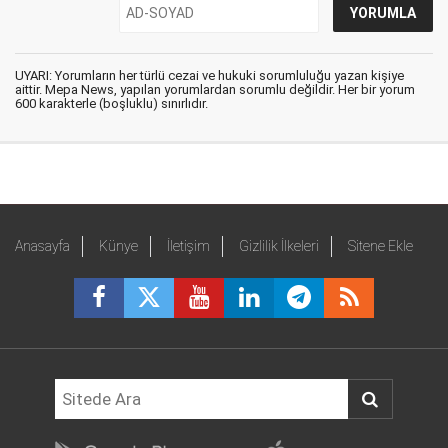
UYARI: Yorumların her türlü cezai ve hukuki sorumluluğu yazan kişiye
aittir. Mepa News, yapılan yorumlardan sorumlu değildir. Her bir yorum
600 karakterle (boşluklu) sınırlıdır.
Anasayfa
Künye
İletişim
Gizlilik İlkeleri
Sitene Ekle