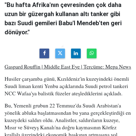
"Bu hafta Afrika'nın çevresinden çok daha
uzun bir güzergah kullanan altı tanker gibi
bazı Suudi gemileri Babu'l Mendeb'ten geri
dönüyor."
Gaspard Rouffin | Middle East Eye | Tercüme: Mepa News
Husiler çarşamba günü, Kızıldeniz'in kuzeyindeki önemli
Suudi liman kenti Yenbu açıklarında Suudi petrol tankeri
NCC Wafaa'ya balistik füzeler ateşlediklerini açıkladı.
Bu, Yemenli grubun 22 Temmuz'da Suudi Arabistan'a
yönelik abluka başlatmasından bu yana gerçekleştirdiği en
kuzeydeki saldırı oldu. Analistler, saldırıların kuzeye,
Mısır ve Süveyş Kanalı'na doğru kaymasının Körfez
krallığı üzerindeki ekonomik baskının artmasına yol