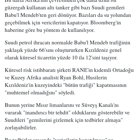
güzergah kullanan altı tanker gibi bazı Suudi gemileri
Babu'l Mendeb'ten geri dönüyor. Bazıları da su yolundan
geçebilmek için vericilerini kapatıyor. Bloomberg'in
haberine göre bu yöntem de kullanılıyor.
Suudi petrol ihracatı normalde Babu'l Mendeb trafiğinin
yaklaşık yüzde 66'sını oluştururken Kızıldeniz genel
olarak küresel ticaretin yüzde 10 ila 12'sini taşıyor.
Küresel risk istihbaratı şirketi RANE'in kıdemli Ortadoğu
ve Kuzey Afrika analisti Ryan Bohl, Husilerin
Kızıldeniz'in kuzeyindeki "bütün trafiği" kapatmasının
"muhtemel olmadığını" söyledi.
Bunun yerine Mısır limanlarını ve Süveyş Kanalı'nı
vurarak "inandırıcı bir tehdit" olduklarını gösterebilir ve
Suudileri "gemilerini gizlemek için tedbirler almaya"
zorlayabilirler.
Bu tedbirler arasında "vericilerin kapatılması" ve