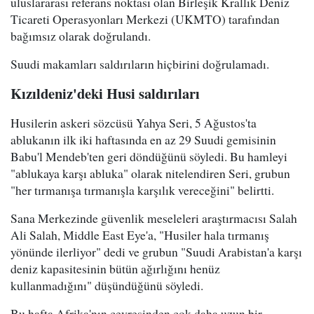
uluslararası referans noktası olan Birleşik Krallık Deniz
Ticareti Operasyonları Merkezi (UKMTO) tarafından
bağımsız olarak doğrulandı.
Suudi makamları saldırıların hiçbirini doğrulamadı.
Kızıldeniz'deki Husi saldırıları
Husilerin askeri sözcüsü Yahya Seri, 5 Ağustos'ta
ablukanın ilk iki haftasında en az 29 Suudi gemisinin
Babu'l Mendeb'ten geri döndüğünü söyledi. Bu hamleyi
"ablukaya karşı abluka" olarak nitelendiren Seri, grubun
"her tırmanışa tırmanışla karşılık vereceğini" belirtti.
Sana Merkezinde güvenlik meseleleri araştırmacısı Salah
Ali Salah, Middle East Eye'a, "Husiler hala tırmanış
yönünde ilerliyor" dedi ve grubun "Suudi Arabistan'a karşı
deniz kapasitesinin bütün ağırlığını henüz
kullanmadığını" düşündüğünü söyledi.
Bu hafta Afrika'nın çevresinden çok daha uzun bir