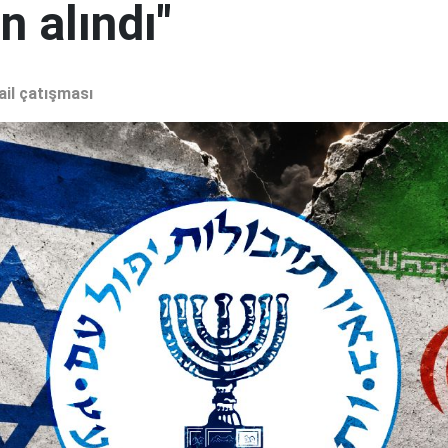
 alındı"
ail çatışması