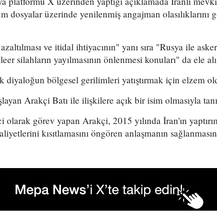
ya platformu X üzerinden yaptığı açıklamada İranlı mevkida
 tüm dosyalar üzerinde yenilenmiş angajman olasılıklarını g
altılması ve itidal ihtiyacının" yanı sıra "Rusya ile askeri
eer silahların yayılmasının önlenmesi konuları" da ele alı
tik diyaloğun bölgesel gerilimleri yatıştırmak için elzem 
layan Arakçi Batı ile ilişkilere açık bir isim olmasıyla tan
olarak görev yapan Arakçi, 2015 yılında İran'ın yaptırıml
aaliyetlerini kısıtlamasını öngören anlaşmanın sağlanmasınd