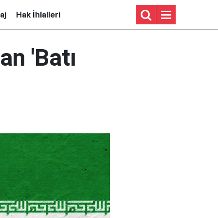
aj
Hak İhlalleri
an 'Batı