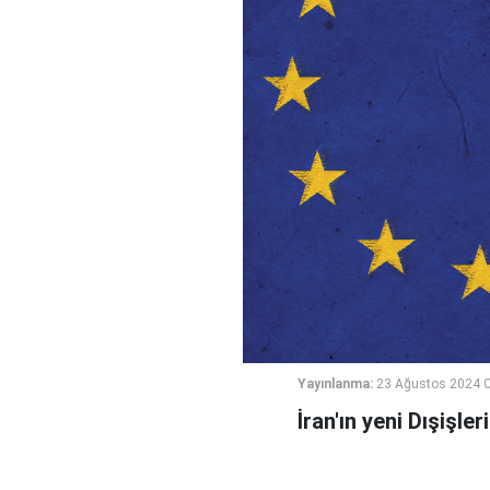
Yayınlanma:
23 Ağustos 2024 
İran'ın yeni Dışişl