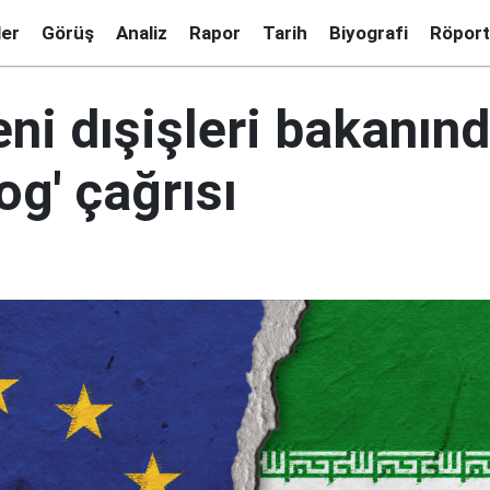
ler
Görüş
Analiz
Rapor
Tarih
Biyografi
Röport
yeni dışişleri bakanınd
log' çağrısı