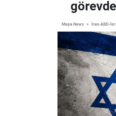
görevden
Mepa News
>
İran-ABD-İsr