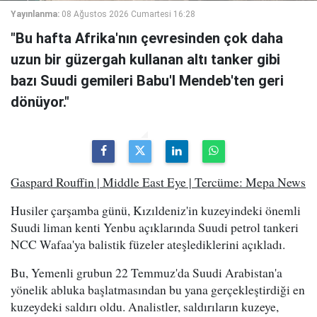
Yayınlanma:
08 Ağustos 2026 Cumartesi 16:28
"Bu hafta Afrika'nın çevresinden çok daha
uzun bir güzergah kullanan altı tanker gibi
bazı Suudi gemileri Babu'l Mendeb'ten geri
dönüyor."
Gaspard Rouffin | Middle East Eye | Tercüme: Mepa News
Husiler çarşamba günü, Kızıldeniz'in kuzeyindeki önemli
Suudi liman kenti Yenbu açıklarında Suudi petrol tankeri
NCC Wafaa'ya balistik füzeler ateşlediklerini açıkladı.
Bu, Yemenli grubun 22 Temmuz'da Suudi Arabistan'a
yönelik abluka başlatmasından bu yana gerçekleştirdiği en
kuzeydeki saldırı oldu. Analistler, saldırıların kuzeye,