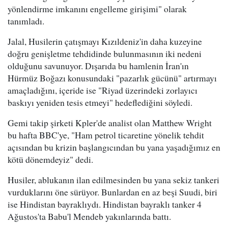
yönlendirme imkanını engelleme girişimi" olarak
tanımladı.
Jalal, Husilerin çatışmayı Kızıldeniz'in daha kuzeyine
doğru genişletme tehdidinde bulunmasının iki nedeni
olduğunu savunuyor. Dışarıda bu hamlenin İran'ın
Hürmüz Boğazı konusundaki "pazarlık gücünü" artırmayı
amaçladığını, içeride ise "Riyad üzerindeki zorlayıcı
baskıyı yeniden tesis etmeyi" hedeflediğini söyledi.
Gemi takip şirketi Kpler'de analist olan Matthew Wright
bu hafta BBC'ye, "Ham petrol ticaretine yönelik tehdit
açısından bu krizin başlangıcından bu yana yaşadığımız en
kötü dönemdeyiz" dedi.
Husiler, ablukanın ilan edilmesinden bu yana sekiz tankeri
vurduklarını öne sürüyor. Bunlardan en az beşi Suudi, biri
ise Hindistan bayraklıydı. Hindistan bayraklı tanker 4
Ağustos'ta Babu'l Mendeb yakınlarında battı.