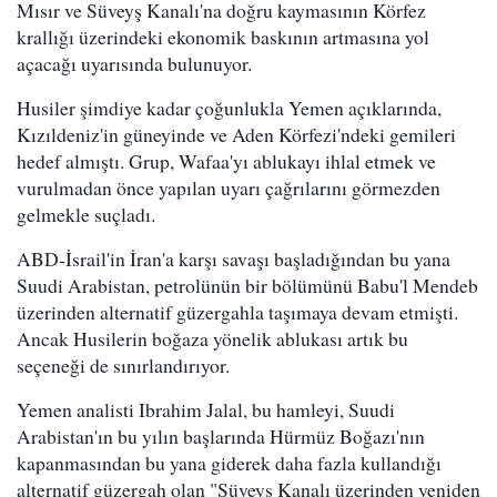
Mısır ve Süveyş Kanalı'na doğru kaymasının Körfez
krallığı üzerindeki ekonomik baskının artmasına yol
açacağı uyarısında bulunuyor.
Husiler şimdiye kadar çoğunlukla Yemen açıklarında,
Kızıldeniz'in güneyinde ve Aden Körfezi'ndeki gemileri
hedef almıştı. Grup, Wafaa'yı ablukayı ihlal etmek ve
vurulmadan önce yapılan uyarı çağrılarını görmezden
gelmekle suçladı.
ABD-İsrail'in İran'a karşı savaşı başladığından bu yana
Suudi Arabistan, petrolünün bir bölümünü Babu'l Mendeb
üzerinden alternatif güzergahla taşımaya devam etmişti.
Ancak Husilerin boğaza yönelik ablukası artık bu
seçeneği de sınırlandırıyor.
Yemen analisti Ibrahim Jalal, bu hamleyi, Suudi
Arabistan'ın bu yılın başlarında Hürmüz Boğazı'nın
kapanmasından bu yana giderek daha fazla kullandığı
alternatif güzergah olan "Süveyş Kanalı üzerinden yeniden