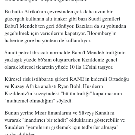
Bu hafta Afrika'nın çevresinden çok daha uzun bir
güzergah kullanan altı tanker gibi bazı Suudi gemileri
Babu'l Mendeb'ten geri dönüyor. Bazıları da su yolundan
geçebilmek için vericilerini kapatıyor. Bloomberg'in
haberine göre bu yöntem de kullanılıyor.
Suudi petrol ihracatı normalde Babu'l Mendeb trafiğinin
yaklaşık yüzde 66'sını oluştururken Kızıldeniz genel
olarak küresel ticaretin yüzde 10 ila 12'sini taşıyor.
Küresel risk istihbaratı şirketi RANE'in kıdemli Ortadoğu
ve Kuzey Afrika analisti Ryan Bohl, Husilerin
Kızıldeniz'in kuzeyindeki "bütün trafiği" kapatmasının
"muhtemel olmadığını" söyledi.
Bunun yerine Mısır limanlarını ve Süveyş Kanalı'nı
vurarak "inandırıcı bir tehdit" olduklarını gösterebilir ve
Suudileri "gemilerini gizlemek için tedbirler almaya"
zorlayabilirler.