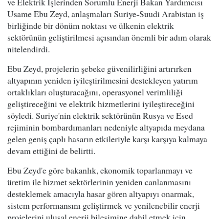
ve Elektrik İşlerinden Sorumlu Enerji Bakan Yardımcısı
Usame Ebu Zeyd, anlaşmaları Suriye-Suudi Arabistan iş
birliğinde bir dönüm noktası ve ülkenin elektrik
sektörünün geliştirilmesi açısından önemli bir adım olarak
nitelendirdi.
Ebu Zeyd, projelerin şebeke güvenilirliğini artırırken
altyapının yeniden iyileştirilmesini destekleyen yatırım
ortaklıkları oluşturacağını, operasyonel verimliliği
geliştireceğini ve elektrik hizmetlerini iyileştireceğini
söyledi. Suriye'nin elektrik sektörünün Rusya ve Esed
rejiminin bombardımanları nedeniyle altyapıda meydana
gelen geniş çaplı hasarın etkileriyle karşı karşıya kalmaya
devam ettiğini de belirtti.
Ebu Zeyd'e göre bakanlık, ekonomik toparlanmayı ve
üretim ile hizmet sektörlerinin yeniden canlanmasını
desteklemek amacıyla hasar gören altyapıyı onarmak,
sistem performansını geliştirmek ve yenilenebilir enerji
projelerini ulusal enerji bileşimine dahil etmek için