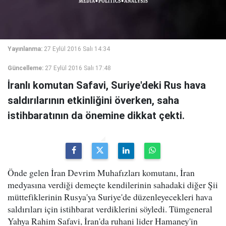
Yayınlanma:
27 Eylül 2016 Salı 14:34
Güncelleme:
27 Eylül 2016 Salı 17:48
İranlı komutan Safavi, Suriye'deki Rus hava
saldırılarının etkinliğini överken, saha
istihbaratının da önemine dikkat çekti.
Önde gelen İran Devrim Muhafızları komutanı, İran
medyasına verdiği demeçte kendilerinin sahadaki diğer Şii
müttefiklerinin Rusya'ya Suriye'de düzenleyecekleri hava
saldırıları için istihbarat verdiklerini söyledi. Tümgeneral
Yahya Rahim Safavi, İran'da ruhani lider Hamaney'in