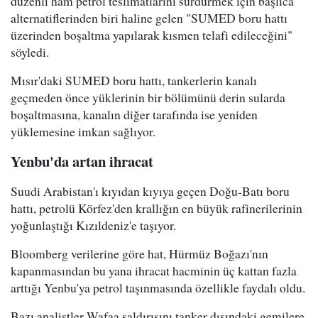
düzenli ham petrol teslimatlarını sürdürmek için başlıca
alternatiflerinden biri haline gelen "SUMED boru hattı
üzerinden boşaltma yapılarak kısmen telafi edileceğini"
söyledi.
Mısır'daki SUMED boru hattı, tankerlerin kanalı
geçmeden önce yüklerinin bir bölümünü derin sularda
boşaltmasına, kanalın diğer tarafında ise yeniden
yüklemesine imkan sağlıyor.
Yenbu'da artan ihracat
Suudi Arabistan'ı kıyıdan kıyıya geçen Doğu-Batı boru
hattı, petrolü Körfez'den krallığın en büyük rafinerilerinin
yoğunlaştığı Kızıldeniz'e taşıyor.
Bloomberg verilerine göre hat, Hürmüz Boğazı'nın
kapanmasından bu yana ihracat hacminin üç kattan fazla
arttığı Yenbu'ya petrol taşınmasında özellikle faydalı oldu.
Bazı analistler Wafaa saldırısını tanker dışındaki gemilere