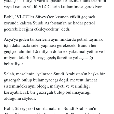
yaklaşık 1 milyon varil kapasiteli Suezmax tankerlerinin
veya kısmen yüklü VLCC'lerin kullanılması gerekiyor.
Bohl, "VLCC'ler Süveyş'ten kısmen yüklü geçmek
zorunda kalırsa Suudi Arabistan'ın ne kadar petrol
geçirebileceğini etkileyecektir" dedi.
Asya'ya giden tankerlerin aynı miktarda petrol taşımak
için daha fazla sefer yapması gerekecek. Bunun her
geçişte tahmini 1.6 milyon dolar ek yakıt maliyetine ve 1
milyon dolarlık Süveyş geçiş ücretine yol açacağı
belirtiliyor.
Salah, meselenin "yalnızca Suudi Arabistan'ın başka bir
güzergah bulup bulamayacağı değil, mevcut ihracat
sistemindeki aynı ölçeği, maliyeti ve verimliliği
koruyabilecek bir güzergah bulup bulamayacağı"
olduğunu söyledi.
Bohl, Süveyş'teki sınırlamaların, Suudi Arabistan'ın