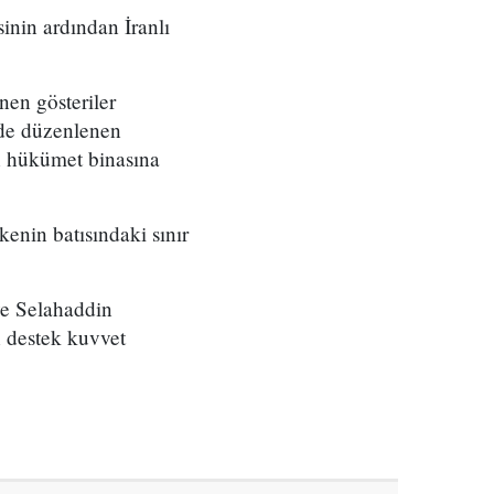
inin ardından İranlı
nen gösteriler
nde düzenlenen
n hükümet binasına
kenin batısındaki sınır
ve Selahaddin
n destek kuvvet