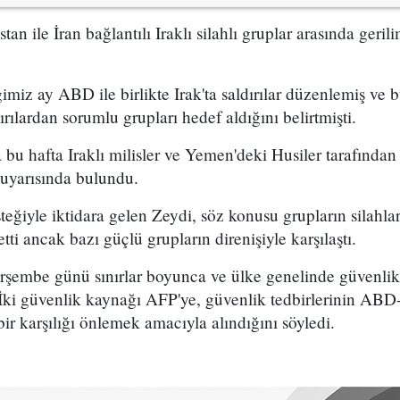
n ile İran bağlantılı Iraklı silahlı gruplar arasında gerilim
imiz ay ABD ile birlikte Irak'ta saldırılar düzenlemiş ve 
dırılardan sorumlu grupları hedef aldığını belirtmişti.
 bu hafta Iraklı milisler ve Yemen'deki Husiler tarafından 
i uyarısında bulundu.
eğiyle iktidara gelen Zeydi, söz konusu grupların silahlar
tti ancak bazı güçlü grupların direnişiyle karşılaştı.
rşembe günü sınırlar boyunca ve ülke genelinde güvenlik
ı. İki güvenlik kaynağı AFP'ye, güvenlik tedbirlerinin AB
 bir karşılığı önlemek amacıyla alındığını söyledi.