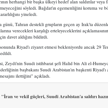
rının herhangi bir başka ülkeyi hedef alan saldırılar veya fa
rmeyeceğini söyledi. Bağdat'ın egemenliğini koruma ve bö
arlılığını yineledi.
a günü, Tahran destekli grupların geçen ay Irak'ta düze
larına verecekleri karşılığı erteleyeceklerini açıklamasın
çin davet aldığını bildirdi.
sonunda Riyad'ı ziyaret etmesi bekleniyordu ancak 29 Te
edildi.
, Zeydi'nin Suudi istihbarat şefi Halid bin Ali el-Humey
erliğinin başbakanı Suudi Arabistan'ın başkenti Riyad'ı 
esajını ilettiğini" açıkladı.
"İran ve vekil güçleri, Suudi Arabistan'a saldırı hazı