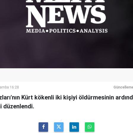
şamba 16:28
Güncelleme
ları'nın Kürt kökenli iki kişiyi öldürmesinin ardı
i düzenlendi.