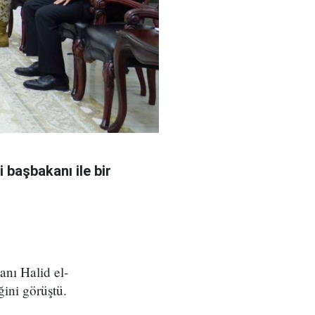
 başbakanı ile bir
nı Halid el-
ğini görüştü.