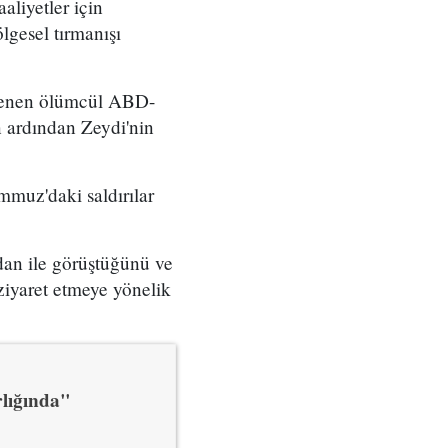
aliyetler için
lgesel tırmanışı
nlenen ölümcül ABD-
ın ardından Zeydi'nin
mmuz'daki saldırılar
dan ile görüştüğünü ve
ziyaret etmeye yönelik
rlığında"