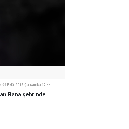
:
06 Eylül 2017 Çarşamba 17:44
ndan Bana şehrinde