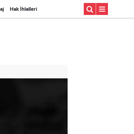
aj
Hak İhlalleri
ü