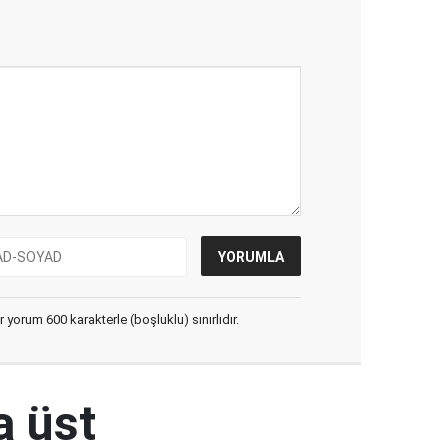
yorum 600 karakterle (boşluklu) sınırlıdır.
a üst