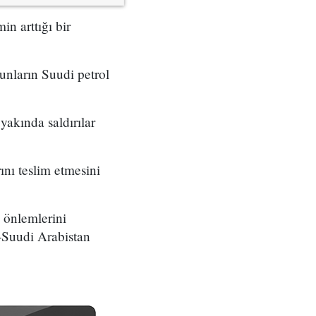
in arttığı bir
bunların Suudi petrol
yakında saldırılar
ını teslim etmesini
 önlemlerini
D-Suudi Arabistan