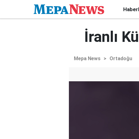
Haber
İranlı K
Mepa News
>
Ortadoğu