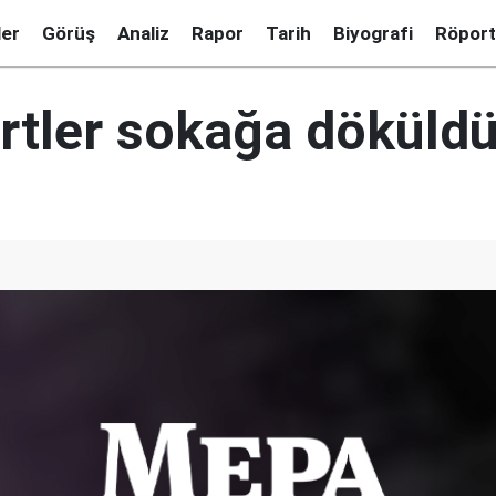
ler
Görüş
Analiz
Rapor
Tarih
Biyografi
Röport
ürtler sokağa döküld