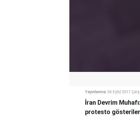
Yayınlanma:
06 Eylül 2017 Çar
İran Devrim Muhafız
protesto gösteriler