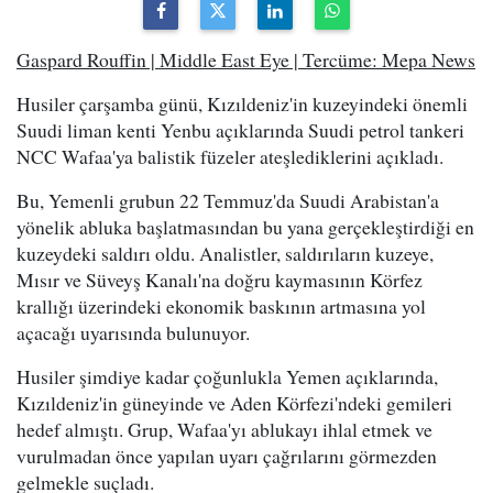
Gaspard Rouffin | Middle East Eye | Tercüme: Mepa News
Husiler çarşamba günü, Kızıldeniz'in kuzeyindeki önemli
Suudi liman kenti Yenbu açıklarında Suudi petrol tankeri
NCC Wafaa'ya balistik füzeler ateşlediklerini açıkladı.
Bu, Yemenli grubun 22 Temmuz'da Suudi Arabistan'a
yönelik abluka başlatmasından bu yana gerçekleştirdiği en
kuzeydeki saldırı oldu. Analistler, saldırıların kuzeye,
Mısır ve Süveyş Kanalı'na doğru kaymasının Körfez
krallığı üzerindeki ekonomik baskının artmasına yol
açacağı uyarısında bulunuyor.
Husiler şimdiye kadar çoğunlukla Yemen açıklarında,
Kızıldeniz'in güneyinde ve Aden Körfezi'ndeki gemileri
hedef almıştı. Grup, Wafaa'yı ablukayı ihlal etmek ve
vurulmadan önce yapılan uyarı çağrılarını görmezden
gelmekle suçladı.