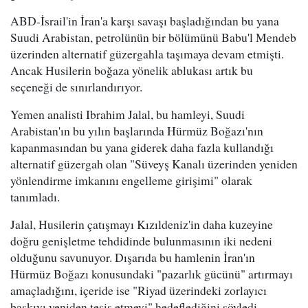
ABD-İsrail'in İran'a karşı savaşı başladığından bu yana
Suudi Arabistan, petrolünün bir bölümünü Babu'l Mendeb
üzerinden alternatif güzergahla taşımaya devam etmişti.
Ancak Husilerin boğaza yönelik ablukası artık bu
seçeneği de sınırlandırıyor.
Yemen analisti Ibrahim Jalal, bu hamleyi, Suudi
Arabistan'ın bu yılın başlarında Hürmüz Boğazı'nın
kapanmasından bu yana giderek daha fazla kullandığı
alternatif güzergah olan "Süveyş Kanalı üzerinden yeniden
yönlendirme imkanını engelleme girişimi" olarak
tanımladı.
Jalal, Husilerin çatışmayı Kızıldeniz'in daha kuzeyine
doğru genişletme tehdidinde bulunmasının iki nedeni
olduğunu savunuyor. Dışarıda bu hamlenin İran'ın
Hürmüz Boğazı konusundaki "pazarlık gücünü" artırmayı
amaçladığını, içeride ise "Riyad üzerindeki zorlayıcı
baskıyı yeniden tesis etmeyi" hedeflediğini söyledi.