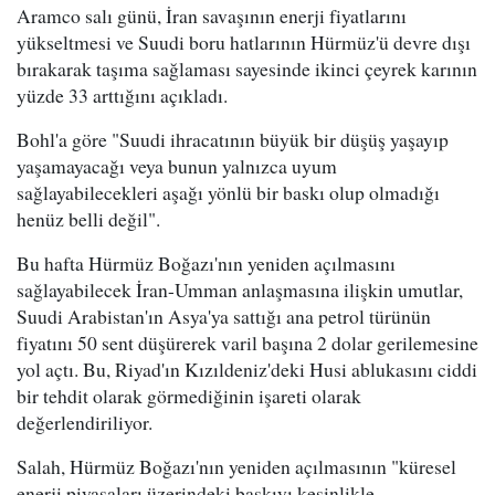
Aramco salı günü, İran savaşının enerji fiyatlarını
yükseltmesi ve Suudi boru hatlarının Hürmüz'ü devre dışı
bırakarak taşıma sağlaması sayesinde ikinci çeyrek karının
yüzde 33 arttığını açıkladı.
Bohl'a göre "Suudi ihracatının büyük bir düşüş yaşayıp
yaşamayacağı veya bunun yalnızca uyum
sağlayabilecekleri aşağı yönlü bir baskı olup olmadığı
henüz belli değil".
Bu hafta Hürmüz Boğazı'nın yeniden açılmasını
sağlayabilecek İran-Umman anlaşmasına ilişkin umutlar,
Suudi Arabistan'ın Asya'ya sattığı ana petrol türünün
fiyatını 50 sent düşürerek varil başına 2 dolar gerilemesine
yol açtı. Bu, Riyad'ın Kızıldeniz'deki Husi ablukasını ciddi
bir tehdit olarak görmediğinin işareti olarak
değerlendiriliyor.
Salah, Hürmüz Boğazı'nın yeniden açılmasının "küresel
enerji piyasaları üzerindeki baskıyı kesinlikle