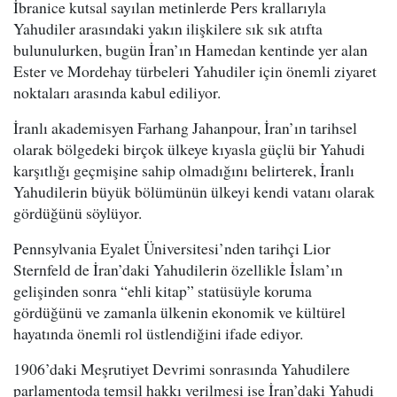
İbranice kutsal sayılan metinlerde Pers krallarıyla
Yahudiler arasındaki yakın ilişkilere sık sık atıfta
bulunulurken, bugün İran’ın Hamedan kentinde yer alan
Ester ve Mordehay türbeleri Yahudiler için önemli ziyaret
noktaları arasında kabul ediliyor.
İranlı akademisyen Farhang Jahanpour, İran’ın tarihsel
olarak bölgedeki birçok ülkeye kıyasla güçlü bir Yahudi
karşıtlığı geçmişine sahip olmadığını belirterek, İranlı
Yahudilerin büyük bölümünün ülkeyi kendi vatanı olarak
gördüğünü söylüyor.
Pennsylvania Eyalet Üniversitesi’nden tarihçi Lior
Sternfeld de İran’daki Yahudilerin özellikle İslam’ın
gelişinden sonra “ehli kitap” statüsüyle koruma
gördüğünü ve zamanla ülkenin ekonomik ve kültürel
hayatında önemli rol üstlendiğini ifade ediyor.
1906’daki Meşrutiyet Devrimi sonrasında Yahudilere
parlamentoda temsil hakkı verilmesi ise İran’daki Yahudi