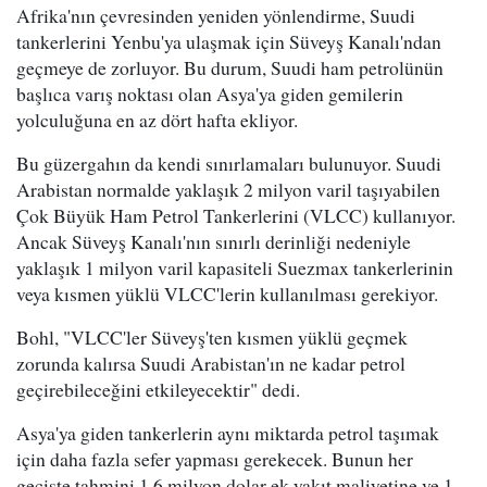
Afrika'nın çevresinden yeniden yönlendirme, Suudi
tankerlerini Yenbu'ya ulaşmak için Süveyş Kanalı'ndan
geçmeye de zorluyor. Bu durum, Suudi ham petrolünün
başlıca varış noktası olan Asya'ya giden gemilerin
yolculuğuna en az dört hafta ekliyor.
Bu güzergahın da kendi sınırlamaları bulunuyor. Suudi
Arabistan normalde yaklaşık 2 milyon varil taşıyabilen
Çok Büyük Ham Petrol Tankerlerini (VLCC) kullanıyor.
Ancak Süveyş Kanalı'nın sınırlı derinliği nedeniyle
yaklaşık 1 milyon varil kapasiteli Suezmax tankerlerinin
veya kısmen yüklü VLCC'lerin kullanılması gerekiyor.
Bohl, "VLCC'ler Süveyş'ten kısmen yüklü geçmek
zorunda kalırsa Suudi Arabistan'ın ne kadar petrol
geçirebileceğini etkileyecektir" dedi.
Asya'ya giden tankerlerin aynı miktarda petrol taşımak
için daha fazla sefer yapması gerekecek. Bunun her
geçişte tahmini 1.6 milyon dolar ek yakıt maliyetine ve 1