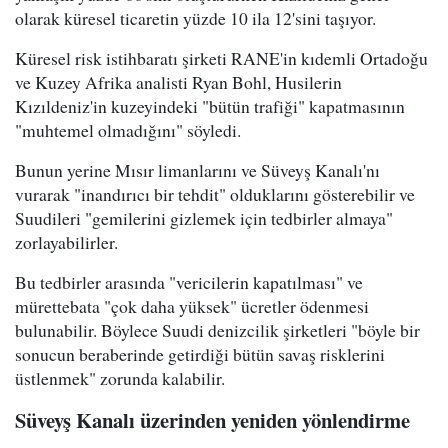
olarak küresel ticaretin yüzde 10 ila 12'sini taşıyor.
Küresel risk istihbaratı şirketi RANE'in kıdemli Ortadoğu
ve Kuzey Afrika analisti Ryan Bohl, Husilerin
Kızıldeniz'in kuzeyindeki "bütün trafiği" kapatmasının
"muhtemel olmadığını" söyledi.
Bunun yerine Mısır limanlarını ve Süveyş Kanalı'nı
vurarak "inandırıcı bir tehdit" olduklarını gösterebilir ve
Suudileri "gemilerini gizlemek için tedbirler almaya"
zorlayabilirler.
Bu tedbirler arasında "vericilerin kapatılması" ve
mürettebata "çok daha yüksek" ücretler ödenmesi
bulunabilir. Böylece Suudi denizcilik şirketleri "böyle bir
sonucun beraberinde getirdiği bütün savaş risklerini
üstlenmek" zorunda kalabilir.
Süveyş Kanalı üzerinden yeniden yönlendirme