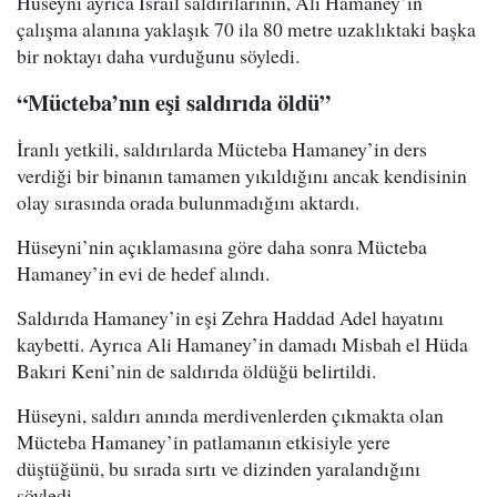
Hüseyni ayrıca İsrail saldırılarının, Ali Hamaney’in
çalışma alanına yaklaşık 70 ila 80 metre uzaklıktaki başka
bir noktayı daha vurduğunu söyledi.
“Mücteba’nın eşi saldırıda öldü”
İranlı yetkili, saldırılarda Mücteba Hamaney’in ders
verdiği bir binanın tamamen yıkıldığını ancak kendisinin
olay sırasında orada bulunmadığını aktardı.
Hüseyni’nin açıklamasına göre daha sonra Mücteba
Hamaney’in evi de hedef alındı.
Saldırıda Hamaney’in eşi Zehra Haddad Adel hayatını
kaybetti. Ayrıca Ali Hamaney’in damadı Misbah el Hüda
Bakıri Keni’nin de saldırıda öldüğü belirtildi.
Hüseyni, saldırı anında merdivenlerden çıkmakta olan
Mücteba Hamaney’in patlamanın etkisiyle yere
düştüğünü, bu sırada sırtı ve dizinden yaralandığını
söyledi.