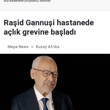
600 karakterle (boşluklu) sınırlıdır.
Raşid Gannuşi hastanede
açlık grevine başladı
Mepa News
>
Kuzey Afrika