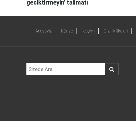
geciktirmeyin' talimatı
Anasayfa
Künye
İletişim
Gizlilik İlkeleri