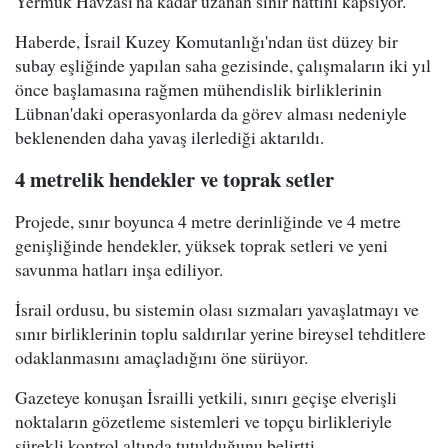
Yermuk Havzası'na kadar uzanan sınır hattını kapsıyor.
Haberde, İsrail Kuzey Komutanlığı'ndan üst düzey bir
subay eşliğinde yapılan saha gezisinde, çalışmaların iki yıl
önce başlamasına rağmen mühendislik birliklerinin
Lübnan'daki operasyonlarda da görev alması nedeniyle
beklenenden daha yavaş ilerlediği aktarıldı.
4 metrelik hendekler ve toprak setler
Projede, sınır boyunca 4 metre derinliğinde ve 4 metre
genişliğinde hendekler, yüksek toprak setleri ve yeni
savunma hatları inşa ediliyor.
İsrail ordusu, bu sistemin olası sızmaları yavaşlatmayı ve
sınır birliklerinin toplu saldırılar yerine bireysel tehditlere
odaklanmasını amaçladığını öne sürüyor.
Gazeteye konuşan İsrailli yetkili, sınırı geçişe elverişli
noktaların gözetleme sistemleri ve topçu birlikleriyle
sürekli kontrol altında tutulduğunu belirtti.