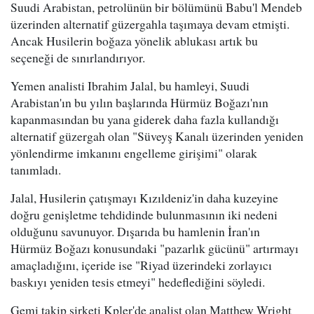
Suudi Arabistan, petrolünün bir bölümünü Babu'l Mendeb
üzerinden alternatif güzergahla taşımaya devam etmişti.
Ancak Husilerin boğaza yönelik ablukası artık bu
seçeneği de sınırlandırıyor.
Yemen analisti Ibrahim Jalal, bu hamleyi, Suudi
Arabistan'ın bu yılın başlarında Hürmüz Boğazı'nın
kapanmasından bu yana giderek daha fazla kullandığı
alternatif güzergah olan "Süveyş Kanalı üzerinden yeniden
yönlendirme imkanını engelleme girişimi" olarak
tanımladı.
Jalal, Husilerin çatışmayı Kızıldeniz'in daha kuzeyine
doğru genişletme tehdidinde bulunmasının iki nedeni
olduğunu savunuyor. Dışarıda bu hamlenin İran'ın
Hürmüz Boğazı konusundaki "pazarlık gücünü" artırmayı
amaçladığını, içeride ise "Riyad üzerindeki zorlayıcı
baskıyı yeniden tesis etmeyi" hedeflediğini söyledi.
Gemi takip şirketi Kpler'de analist olan Matthew Wright