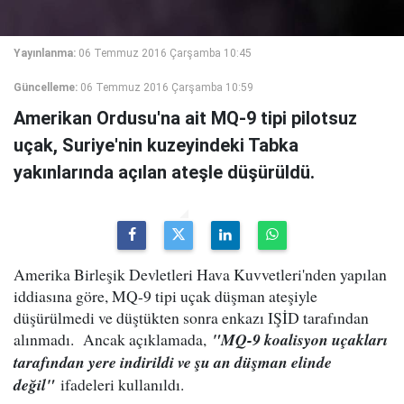
Yayınlanma:
06 Temmuz 2016 Çarşamba 10:45
Güncelleme:
06 Temmuz 2016 Çarşamba 10:59
Amerikan Ordusu'na ait MQ-9 tipi pilotsuz
uçak, Suriye'nin kuzeyindeki Tabka
yakınlarında açılan ateşle düşürüldü.
Amerika Birleşik Devletleri Hava Kuvvetleri'nden yapılan
iddiasına göre, MQ-9 tipi uçak düşman ateşiyle
düşürülmedi ve düştükten sonra enkazı IŞİD tarafından
alınmadı. Ancak açıklamada,
"MQ-9 koalisyon uçakları
tarafından yere indirildi ve şu an düşman elinde
değil"
ifadeleri kullanıldı.