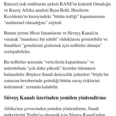
Küresel risk istihbaratı şirketi RANE'in kıdemli Ortadoğu
ve Kuzey Afrika analisti Ryan Bohl, Husilerin
Kızıldeniz'in kuzeyindeki "bütün trafiği" kapatmasının
"muhtemel olmadığını" söyledi.
Bunun yerine Mısır limanlarını ve Süveyş Kanalı'nı
vurarak "inandırıcı bir tehdit" olduklarını gösterebilir ve
Suudileri "gemilerini gizlemek için tedbirler almaya"
zorlayabilirler.
Bu tedbirler arasında "vericilerin kapatılması" ve
mürettebata "çok daha yüksek" ücretler ödenmesi
bulunabilir. Böylece Suudi denizcilik şirketleri "böyle bir
sonucun beraberinde getirdiği bütün savaş risklerini
üstlenmek" zorunda kalabilir.
Süveyş Kanalı üzerinden yeniden yönlendirme
Afrika'nın çevresinden yeniden yönlendirme, Suudi
tankerlerini Yenbu'ya ulaşmak için Süveyş Kanalı'ndan