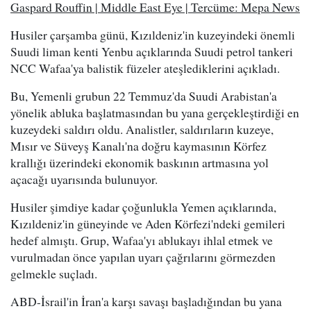
Gaspard Rouffin | Middle East Eye | Tercüme: Mepa News
Husiler çarşamba günü, Kızıldeniz'in kuzeyindeki önemli
Suudi liman kenti Yenbu açıklarında Suudi petrol tankeri
NCC Wafaa'ya balistik füzeler ateşlediklerini açıkladı.
Bu, Yemenli grubun 22 Temmuz'da Suudi Arabistan'a
yönelik abluka başlatmasından bu yana gerçekleştirdiği en
kuzeydeki saldırı oldu. Analistler, saldırıların kuzeye,
Mısır ve Süveyş Kanalı'na doğru kaymasının Körfez
krallığı üzerindeki ekonomik baskının artmasına yol
açacağı uyarısında bulunuyor.
Husiler şimdiye kadar çoğunlukla Yemen açıklarında,
Kızıldeniz'in güneyinde ve Aden Körfezi'ndeki gemileri
hedef almıştı. Grup, Wafaa'yı ablukayı ihlal etmek ve
vurulmadan önce yapılan uyarı çağrılarını görmezden
gelmekle suçladı.
ABD-İsrail'in İran'a karşı savaşı başladığından bu yana