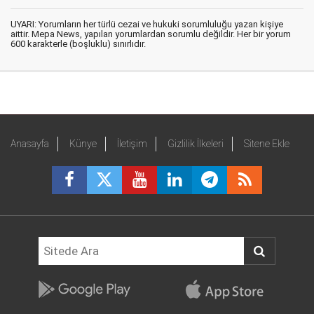
UYARI: Yorumların her türlü cezai ve hukuki sorumluluğu yazan kişiye
aittir. Mepa News, yapılan yorumlardan sorumlu değildir. Her bir yorum
600 karakterle (boşluklu) sınırlıdır.
Anasayfa
Künye
İletişim
Gizlilik İlkeleri
Sitene Ekle