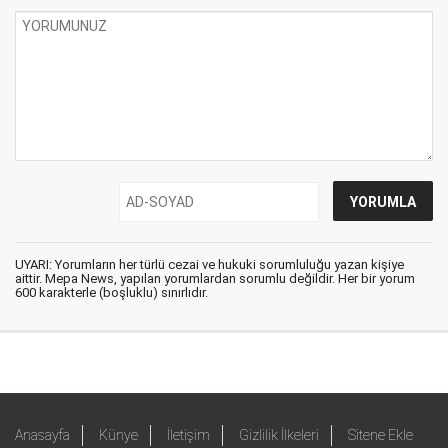
UYARI: Yorumların her türlü cezai ve hukuki sorumluluğu yazan kişiye
aittir. Mepa News, yapılan yorumlardan sorumlu değildir. Her bir yorum
600 karakterle (boşluklu) sınırlıdır.
Anasayfa
Künye
İletişim
Gizlilik İlkeleri
Sitene Ekle