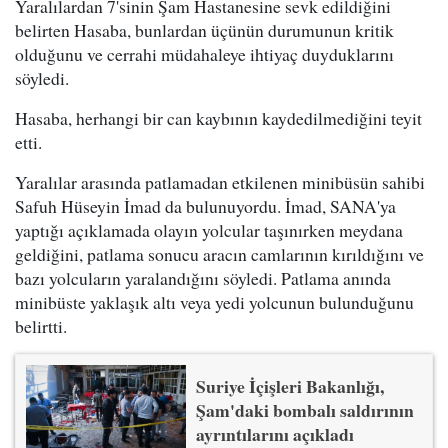
Yaralılardan 7'sinin Şam Hastanesine sevk edildiğini
belirten Hasaba, bunlardan üçünün durumunun kritik
olduğunu ve cerrahi müdahaleye ihtiyaç duyduklarını
söyledi.
Hasaba, herhangi bir can kaybının kaydedilmediğini teyit
etti.
Yaralılar arasında patlamadan etkilenen minibüsün sahibi
Safuh Hüseyin İmad da bulunuyordu. İmad, SANA'ya
yaptığı açıklamada olayın yolcular taşınırken meydana
geldiğini, patlama sonucu aracın camlarının kırıldığını ve
bazı yolcuların yaralandığını söyledi. Patlama anında
minibüste yaklaşık altı veya yedi yolcunun bulunduğunu
belirtti.
Suriye İçişleri Bakanlığı,
Şam'daki bombalı saldırının
ayrıntılarını açıkladı