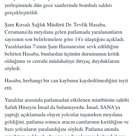
yerleşiminde dün gece saatlerinde bombalı saldırı
gerçekleştirildi.
Şam Kırsalı Sağlık Müdürü Dr. Tevfik Hasaba,
Ceramana'da meydana gelen patlamada yaralananların
sayısının son belirlemelere göre 14'e ulaştığını açıkladı.
Yaralılardan 7'sinin Şam Hastanesine sevk edildiğini
belirten Hasaba, bunlardan üçünün durumunun kritik
olduğunu ve cerrahi müdahaleye ihtiyaç duyduklarını
söyledi.
Hasaba, herhangi bir can kaybının kaydedilmediğini teyit
etti.
Yaralılar arasında patlamadan etkilenen minibüsün sahibi
Safuh Hüseyin İmad da bulunuyordu. İmad, SANA'ya
yaptığı açıklamada olayın yolcular taşınırken meydana
geldiğini, patlama sonucu aracın camlarının kırıldığını ve
bazı yolcuların yaralandığını söyledi. Patlama anında
minibüste yaklaşık altı veya yedi yolcunun bulunduğunu