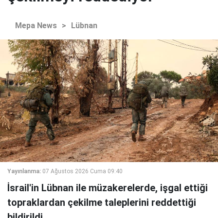
Mepa News
>
Lübnan
Yayınlanma:
07 Ağustos 2026 Cuma 09:40
İsrail'in Lübnan ile müzakerelerde, işgal ettiği
topraklardan çekilme taleplerini reddettiği
bildirildi.