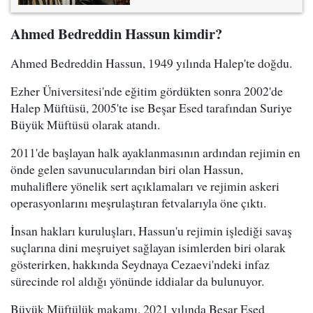
Ahmed Bedreddin Hassun kimdir?
Ahmed Bedreddin Hassun, 1949 yılında Halep'te doğdu.
Ezher Üniversitesi'nde eğitim gördükten sonra 2002'de
Halep Müftüsü, 2005'te ise Beşar Esed tarafından Suriye
Büyük Müftüsü olarak atandı.
2011'de başlayan halk ayaklanmasının ardından rejimin en
önde gelen savunucularından biri olan Hassun,
muhaliflere yönelik sert açıklamaları ve rejimin askeri
operasyonlarını meşrulaştıran fetvalarıyla öne çıktı.
İnsan hakları kuruluşları, Hassun'u rejimin işlediği savaş
suçlarına dini meşruiyet sağlayan isimlerden biri olarak
gösterirken, hakkında Seydnaya Cezaevi'ndeki infaz
sürecinde rol aldığı yönünde iddialar da bulunuyor.
Büyük Müftülük makamı, 2021 yılında Beşar Esed