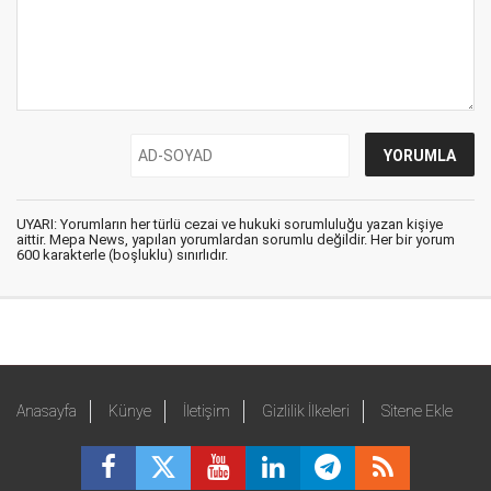
UYARI: Yorumların her türlü cezai ve hukuki sorumluluğu yazan kişiye
aittir. Mepa News, yapılan yorumlardan sorumlu değildir. Her bir yorum
600 karakterle (boşluklu) sınırlıdır.
Anasayfa
Künye
İletişim
Gizlilik İlkeleri
Sitene Ekle