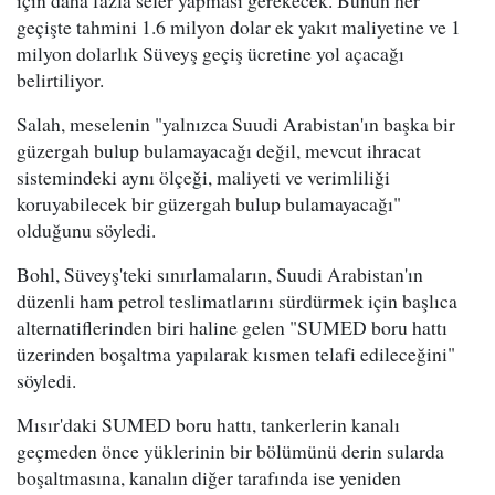
için daha fazla sefer yapması gerekecek. Bunun her
geçişte tahmini 1.6 milyon dolar ek yakıt maliyetine ve 1
milyon dolarlık Süveyş geçiş ücretine yol açacağı
belirtiliyor.
Salah, meselenin "yalnızca Suudi Arabistan'ın başka bir
güzergah bulup bulamayacağı değil, mevcut ihracat
sistemindeki aynı ölçeği, maliyeti ve verimliliği
koruyabilecek bir güzergah bulup bulamayacağı"
olduğunu söyledi.
Bohl, Süveyş'teki sınırlamaların, Suudi Arabistan'ın
düzenli ham petrol teslimatlarını sürdürmek için başlıca
alternatiflerinden biri haline gelen "SUMED boru hattı
üzerinden boşaltma yapılarak kısmen telafi edileceğini"
söyledi.
Mısır'daki SUMED boru hattı, tankerlerin kanalı
geçmeden önce yüklerinin bir bölümünü derin sularda
boşaltmasına, kanalın diğer tarafında ise yeniden