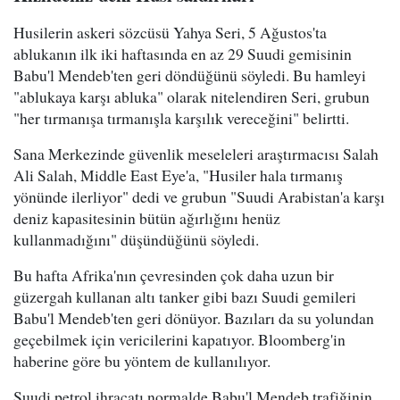
Husilerin askeri sözcüsü Yahya Seri, 5 Ağustos'ta
ablukanın ilk iki haftasında en az 29 Suudi gemisinin
Babu'l Mendeb'ten geri döndüğünü söyledi. Bu hamleyi
"ablukaya karşı abluka" olarak nitelendiren Seri, grubun
"her tırmanışa tırmanışla karşılık vereceğini" belirtti.
Sana Merkezinde güvenlik meseleleri araştırmacısı Salah
Ali Salah, Middle East Eye'a, "Husiler hala tırmanış
yönünde ilerliyor" dedi ve grubun "Suudi Arabistan'a karşı
deniz kapasitesinin bütün ağırlığını henüz
kullanmadığını" düşündüğünü söyledi.
Bu hafta Afrika'nın çevresinden çok daha uzun bir
güzergah kullanan altı tanker gibi bazı Suudi gemileri
Babu'l Mendeb'ten geri dönüyor. Bazıları da su yolundan
geçebilmek için vericilerini kapatıyor. Bloomberg'in
haberine göre bu yöntem de kullanılıyor.
Suudi petrol ihracatı normalde Babu'l Mendeb trafiğinin