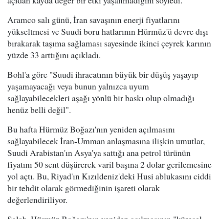
açıdan kayda değer bir etki yaşanmadığını söyledi.
Aramco salı günü, İran savaşının enerji fiyatlarını
yükseltmesi ve Suudi boru hatlarının Hürmüz'ü devre dışı
bırakarak taşıma sağlaması sayesinde ikinci çeyrek karının
yüzde 33 arttığını açıkladı.
Bohl'a göre "Suudi ihracatının büyük bir düşüş yaşayıp
yaşamayacağı veya bunun yalnızca uyum
sağlayabilecekleri aşağı yönlü bir baskı olup olmadığı
henüz belli değil".
Bu hafta Hürmüz Boğazı'nın yeniden açılmasını
sağlayabilecek İran-Umman anlaşmasına ilişkin umutlar,
Suudi Arabistan'ın Asya'ya sattığı ana petrol türünün
fiyatını 50 sent düşürerek varil başına 2 dolar gerilemesine
yol açtı. Bu, Riyad'ın Kızıldeniz'deki Husi ablukasını ciddi
bir tehdit olarak görmediğinin işareti olarak
değerlendiriliyor.