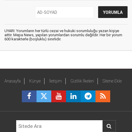
UYARI: Yorumların her türlü cezai ve hukuki sorumluluğu yazan kişiye
aittir. Mepa News, yapılan yorumlardan sorumlu değildir. Her bir yorum
600 karakterle (boşluklu) sınırlıdır.
Anasayfa
Künye
İletişim
Gizlilik İlkeleri
Sitene Ekle