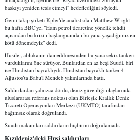
amaçladığını, içeride ise "Riyad üzerindeki zorlayıcı
baskıyı yeniden tesis etmeyi" hedeflediğini söyledi.
Gemi takip şirketi Kpler'de analist olan Matthew Wright
bu hafta BBC'ye, "Ham petrol ticaretine yönelik tehdit
açısından bu krizin başlangıcından bu yana yaşadığımız en
kötü dönemdeyiz" dedi.
Husiler, ablukanın ilan edilmesinden bu yana sekiz tankeri
vurduklarını öne sürüyor. Bunlardan en az beşi Suudi, biri
ise Hindistan bayraklıydı. Hindistan bayraklı tanker 4
Ağustos'ta Babu'l Mendeb yakınlarında battı.
Saldırılardan yalnızca dördü, deniz güvenliği olaylarında
uluslararası referans noktası olan Birleşik Krallık Deniz
Ticareti Operasyonları Merkezi (UKMTO) tarafından
bağımsız olarak doğrulandı.
Suudi makamları saldırıların hiçbirini doğrulamadı.
Kızıldeniz'deki Husi saldırıları