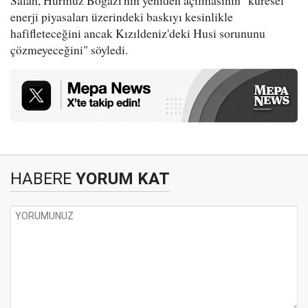
Salah, Hürmüz Boğazı'nın yeniden açılmasının "küresel
enerji piyasaları üzerindeki baskıyı kesinlikle
hafifleteceğini ancak Kızıldeniz'deki Husi sorununu
çözmeyeceğini" söyledi.
HABERE
YORUM KAT