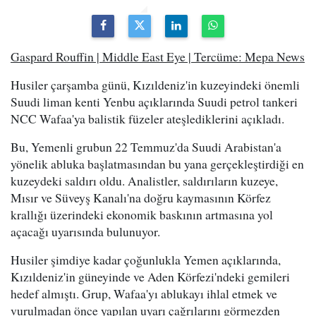
Gaspard Rouffin | Middle East Eye | Tercüme: Mepa News
Husiler çarşamba günü, Kızıldeniz'in kuzeyindeki önemli
Suudi liman kenti Yenbu açıklarında Suudi petrol tankeri
NCC Wafaa'ya balistik füzeler ateşlediklerini açıkladı.
Bu, Yemenli grubun 22 Temmuz'da Suudi Arabistan'a
yönelik abluka başlatmasından bu yana gerçekleştirdiği en
kuzeydeki saldırı oldu. Analistler, saldırıların kuzeye,
Mısır ve Süveyş Kanalı'na doğru kaymasının Körfez
krallığı üzerindeki ekonomik baskının artmasına yol
açacağı uyarısında bulunuyor.
Husiler şimdiye kadar çoğunlukla Yemen açıklarında,
Kızıldeniz'in güneyinde ve Aden Körfezi'ndeki gemileri
hedef almıştı. Grup, Wafaa'yı ablukayı ihlal etmek ve
vurulmadan önce yapılan uyarı çağrılarını görmezden