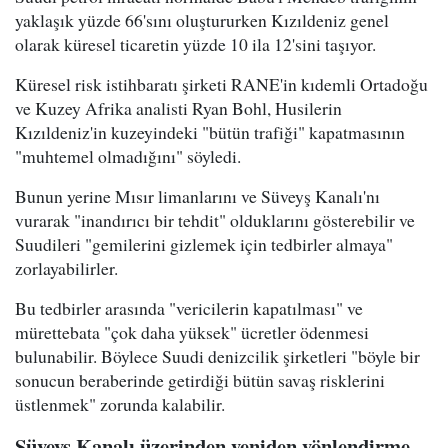
yaklaşık yüzde 66'sını oluştururken Kızıldeniz genel
olarak küresel ticaretin yüzde 10 ila 12'sini taşıyor.
Küresel risk istihbaratı şirketi RANE'in kıdemli Ortadoğu
ve Kuzey Afrika analisti Ryan Bohl, Husilerin
Kızıldeniz'in kuzeyindeki "bütün trafiği" kapatmasının
"muhtemel olmadığını" söyledi.
Bunun yerine Mısır limanlarını ve Süveyş Kanalı'nı
vurarak "inandırıcı bir tehdit" olduklarını gösterebilir ve
Suudileri "gemilerini gizlemek için tedbirler almaya"
zorlayabilirler.
Bu tedbirler arasında "vericilerin kapatılması" ve
mürettebata "çok daha yüksek" ücretler ödenmesi
bulunabilir. Böylece Suudi denizcilik şirketleri "böyle bir
sonucun beraberinde getirdiği bütün savaş risklerini
üstlenmek" zorunda kalabilir.
Süveyş Kanalı üzerinden yeniden yönlendirme