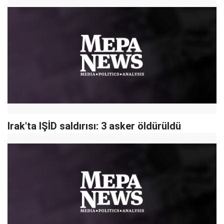
Irak'ta IŞİD saldırısı: 3 asker öldürüldü