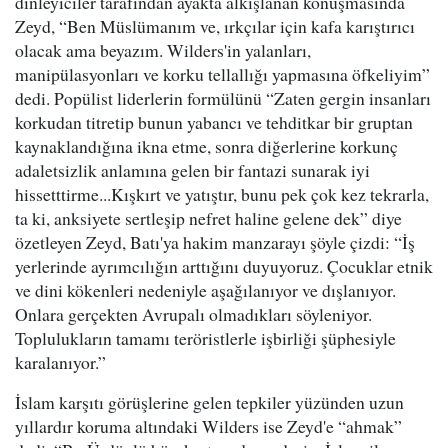
dinleyiciler tarafından ayakta alkışlanan konuşmasında
Zeyd, “Ben Müslümanım ve, ırkçılar için kafa karıştırıcı
olacak ama beyazım. Wilders'in yalanları,
manipülasyonları ve korku tellallığı yapmasına öfkeliyim”
dedi. Popülist liderlerin formülünü “Zaten gergin insanları
korkudan titretip bunun yabancı ve tehditkar bir gruptan
kaynaklandığına ikna etme, sonra diğerlerine korkunç
adaletsizlik anlamına gelen bir fantazi sunarak iyi
hissetttirme...Kışkırt ve yatıştır, bunu pek çok kez tekrarla,
ta ki, anksiyete sertleşip nefret haline gelene dek” diye
özetleyen Zeyd, Batı'ya hakim manzarayı şöyle çizdi: “İş
yerlerinde ayrımcılığın arttığını duyuyoruz. Çocuklar etnik
ve dini kökenleri nedeniyle aşağılanıyor ve dışlanıyor.
Onlara gerçekten Avrupalı olmadıkları söyleniyor.
Toplulukların tamamı teröristlerle işbirliği şüphesiyle
karalanıyor.”
İslam karşıtı görüşlerine gelen tepkiler yüzünden uzun
yıllardır koruma altındaki Wilders ise Zeyd'e “ahmak”