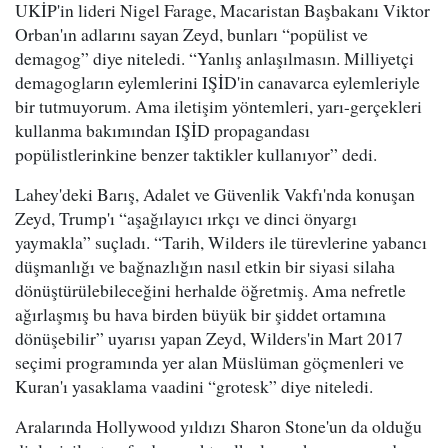
UKİP'in lideri Nigel Farage, Macaristan Başbakanı Viktor
Orban'ın adlarını sayan Zeyd, bunları “popülist ve
demagog” diye niteledi. “Yanlış anlaşılmasın. Milliyetçi
demagogların eylemlerini IŞİD'in canavarca eylemleriyle
bir tutmuyorum. Ama iletişim yöntemleri, yarı-gerçekleri
kullanma bakımından IŞİD propagandası
popülistlerinkine benzer taktikler kullanıyor” dedi.
Lahey'deki Barış, Adalet ve Güvenlik Vakfı'nda konuşan
Zeyd, Trump'ı “aşağılayıcı ırkçı ve dinci önyargı
yaymakla” suçladı. “Tarih, Wilders ile türevlerine yabancı
düşmanlığı ve bağnazlığın nasıl etkin bir siyasi silaha
dönüştürülebileceğini herhalde öğretmiş. Ama nefretle
ağırlaşmış bu hava birden büyük bir şiddet ortamına
dönüşebilir” uyarısı yapan Zeyd, Wilders'in Mart 2017
seçimi programında yer alan Müslüman göçmenleri ve
Kuran'ı yasaklama vaadini “grotesk” diye niteledi.
Aralarında Hollywood yıldızı Sharon Stone'un da olduğu