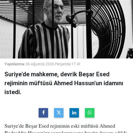
Yayınlanma:
06 Ağustos 2026 Perşembe 17:41
Suriye'de mahkeme, devrik Beşar Esed
rejiminin müftüsü Ahmed Hassun'un idamını
istedi.
Suriye'de Beşar Esed rejiminin eski müftüsü Ahmed
Bedreddin Hassun'un yargılanmasına bugün devam edildi.