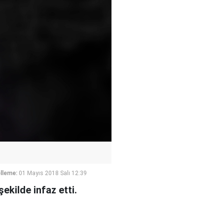
lleme:
01 Mayıs 2018 Salı 12:39
ekilde infaz etti.