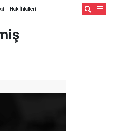
aj
Hak İhlalleri
miş