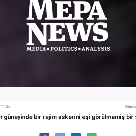
 11:26
Günce
n güneyinde bir rejim askerini eşi görülmemiş bir ş