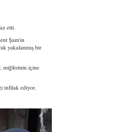
z etti.
kent Şam'ın
ak yakalanmış bir
, miğferinin içine
i infilak ediyor.