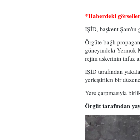
*Haberdeki görseller 
IŞİD, başkent Şam'ın g
Örgüte bağlı propagan
güneyindeki Yermuk Mü
rejim askerinin infaz an
IŞİD tarafından yakala
yerleştirilen bir düze
Yere çarpmasıyla birlik
Örgüt tarafından yay