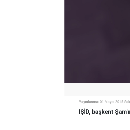
Yayınlanma:
01 Mayıs 2018 Salı
IŞİD, başkent Şam'ı