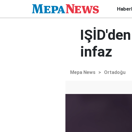
Haber
IŞİD'de
infaz
Mepa News
>
Ortadoğu