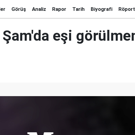
ler
Görüş
Analiz
Rapor
Tarih
Biyografi
Röport
n Şam'da eşi görülme