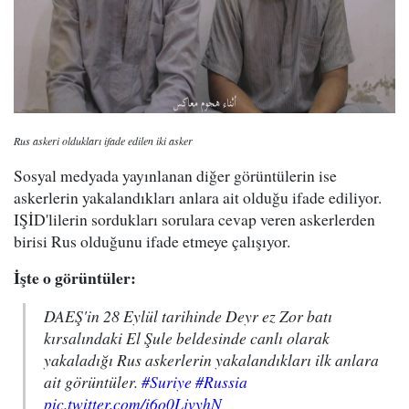
Rus askeri oldukları ifade edilen iki asker
Sosyal medyada yayınlanan diğer görüntülerin ise
askerlerin yakalandıkları anlara ait olduğu ifade ediliyor.
IŞİD'lilerin sordukları sorulara cevap veren askerlerden
birisi Rus olduğunu ifade etmeye çalışıyor.
İşte o görüntüler:
DAEŞ'in 28 Eylül tarihinde Deyr ez Zor batı
kırsalındaki El Şule beldesinde canlı olarak
yakaladığı Rus askerlerin yakalandıkları ilk anlara
ait görüntüler.
#Suriye
#Russia
pic.twitter.com/i6o0LjvyhN