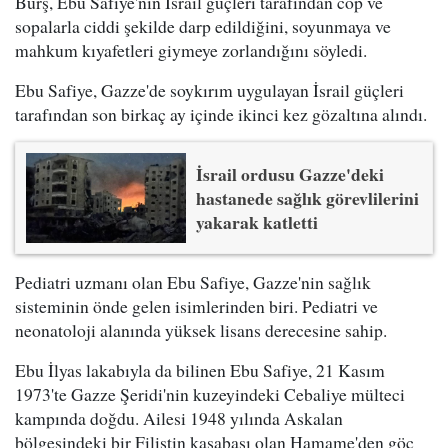
Burş, Ebu Safiye'nin İsrail güçleri tarafından cop ve
sopalarla ciddi şekilde darp edildiğini, soyunmaya ve
mahkum kıyafetleri giymeye zorlandığını söyledi.
Ebu Safiye, Gazze'de soykırım uygulayan İsrail güçleri
tarafından son birkaç ay içinde ikinci kez gözaltına alındı.
İsrail ordusu Gazze'deki
hastanede sağlık görevlilerini
yakarak katletti
Pediatri uzmanı olan Ebu Safiye, Gazze'nin sağlık
sisteminin önde gelen isimlerinden biri. Pediatri ve
neonatoloji alanında yüksek lisans derecesine sahip.
Ebu İlyas lakabıyla da bilinen Ebu Safiye, 21 Kasım
1973'te Gazze Şeridi'nin kuzeyindeki Cebaliye mülteci
kampında doğdu. Ailesi 1948 yılında Askalan
bölgesindeki bir Filistin kasabası olan Hamame'den göç