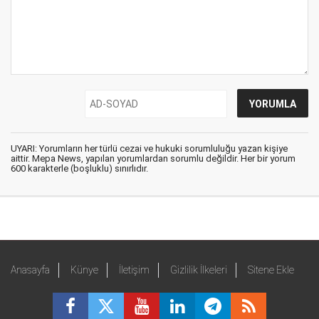
UYARI: Yorumların her türlü cezai ve hukuki sorumluluğu yazan kişiye
aittir. Mepa News, yapılan yorumlardan sorumlu değildir. Her bir yorum
600 karakterle (boşluklu) sınırlıdır.
Anasayfa
Künye
İletişim
Gizlilik İlkeleri
Sitene Ekle