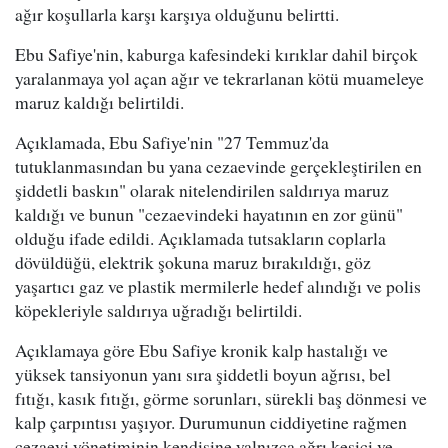
ağır koşullarla karşı karşıya olduğunu belirtti.
Ebu Safiye'nin, kaburga kafesindeki kırıklar dahil birçok
yaralanmaya yol açan ağır ve tekrarlanan kötü muameleye
maruz kaldığı belirtildi.
Açıklamada, Ebu Safiye'nin "27 Temmuz'da
tutuklanmasından bu yana cezaevinde gerçekleştirilen en
şiddetli baskın" olarak nitelendirilen saldırıya maruz
kaldığı ve bunun "cezaevindeki hayatının en zor günü"
olduğu ifade edildi. Açıklamada tutsakların coplarla
dövüldüğü, elektrik şokuna maruz bırakıldığı, göz
yaşartıcı gaz ve plastik mermilerle hedef alındığı ve polis
köpekleriyle saldırıya uğradığı belirtildi.
Açıklamaya göre Ebu Safiye kronik kalp hastalığı ve
yüksek tansiyonun yanı sıra şiddetli boyun ağrısı, bel
fıtığı, kasık fıtığı, görme sorunları, sürekli baş dönmesi ve
kalp çarpıntısı yaşıyor. Durumunun ciddiyetine rağmen
cezaevi yönetiminin kendisine yalnızca ağrı kesici ve