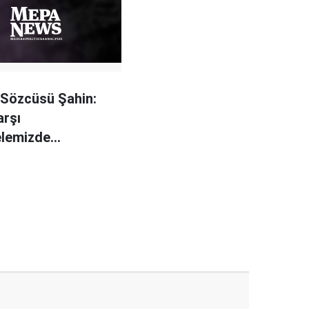
 Sözcüsü Şahin:
arşı
lemizde
rimiz bombalandı