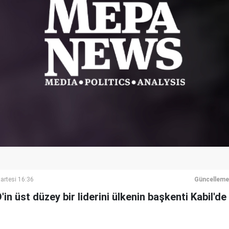
artesi 16:36
Güncelleme
'in üst düzey bir liderini ülkenin başkenti Kabil'de