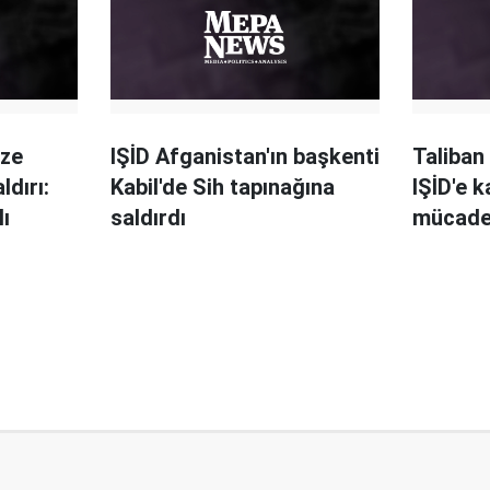
aze
IŞİD Afganistan'ın başkenti
Taliban
ldırı:
Kabil'de Sih tapınağına
IŞİD'e k
lı
saldırdı
mücade
mevzile