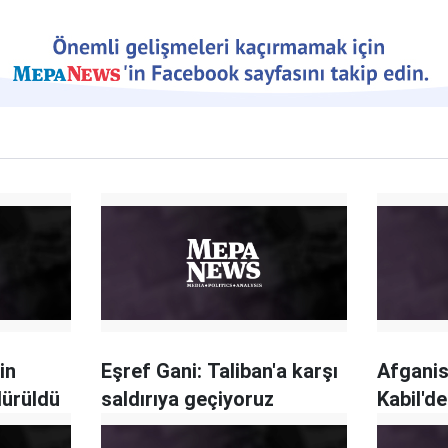
in
Eşref Gani: Taliban'a karşı
Afganis
dürüldü
saldırıya geçiyoruz
Kabil'd