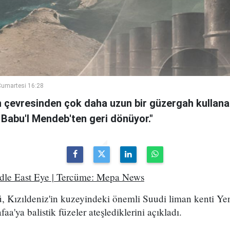
umartesi 16:28
n çevresinden çok daha uzun bir güzergah kullanan
 Babu'l Mendeb'ten geri dönüyor."
ddle East Eye | Tercüme: Mepa News
, Kızıldeniz'in kuzeyindeki önemli Suudi liman kenti Ye
a'ya balistik füzeler ateşlediklerini açıkladı.