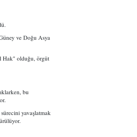
dü.
in Güney ve Doğu Asya
l Hak" olduğu, örgüt
ıklarken, bu
or.
 sürecini yavaşlatmak
ürülüyor.