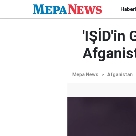
Haber
'IŞİD'in
Afganist
Mepa News
>
Afganistan