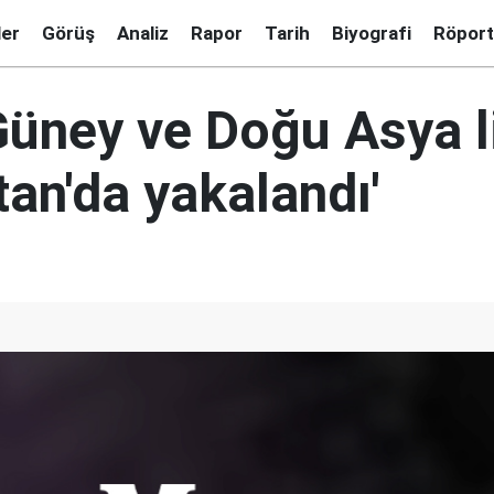
ler
Görüş
Analiz
Rapor
Tarih
Biyografi
Röport
 Güney ve Doğu Asya l
an'da yakalandı'