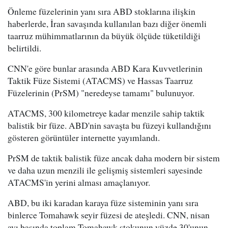
Önleme füzelerinin yanı sıra ABD stoklarına ilişkin
haberlerde, İran savaşında kullanılan bazı diğer önemli
taarruz mühimmatlarının da büyük ölçüde tüketildiği
belirtildi.
CNN'e göre bunlar arasında ABD Kara Kuvvetlerinin
Taktik Füze Sistemi (ATACMS) ve Hassas Taarruz
Füzelerinin (PrSM) "neredeyse tamamı" bulunuyor.
ATACMS, 300 kilometreye kadar menzile sahip taktik
balistik bir füze. ABD'nin savaşta bu füzeyi kullandığını
gösteren görüntüler internette yayımlandı.
PrSM de taktik balistik füze ancak daha modern bir sistem
ve daha uzun menzili ile gelişmiş sistemleri sayesinde
ATACMS'in yerini alması amaçlanıyor.
ABD, bu iki karadan karaya füze sisteminin yanı sıra
binlerce Tomahawk seyir füzesi de ateşledi. CNN, nisan
ayı başında toplam Tomahawk stokunun yüzde 30'unun