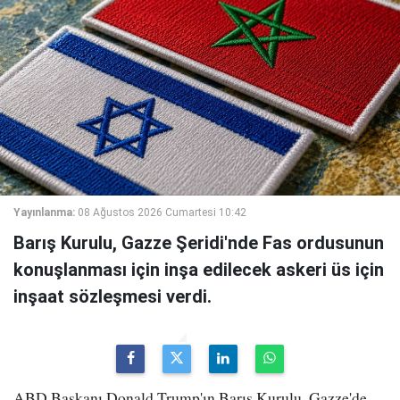
Yayınlanma:
08 Ağustos 2026 Cumartesi 10:42
Barış Kurulu, Gazze Şeridi'nde Fas ordusunun
konuşlanması için inşa edilecek askeri üs için
inşaat sözleşmesi verdi.
ABD Başkanı Donald Trump'ın Barış Kurulu, Gazze'de