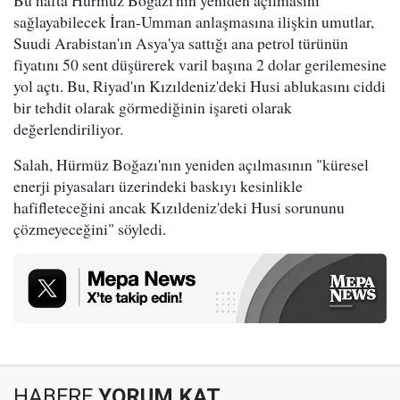
Bu hafta Hürmüz Boğazı'nın yeniden açılmasını
sağlayabilecek İran-Umman anlaşmasına ilişkin umutlar,
Suudi Arabistan'ın Asya'ya sattığı ana petrol türünün
fiyatını 50 sent düşürerek varil başına 2 dolar gerilemesine
yol açtı. Bu, Riyad'ın Kızıldeniz'deki Husi ablukasını ciddi
bir tehdit olarak görmediğinin işareti olarak
değerlendiriliyor.
Salah, Hürmüz Boğazı'nın yeniden açılmasının "küresel
enerji piyasaları üzerindeki baskıyı kesinlikle
hafifleteceğini ancak Kızıldeniz'deki Husi sorununu
çözmeyeceğini" söyledi.
HABERE
YORUM KAT