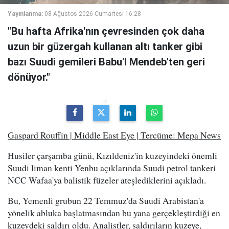
Yayınlanma:
08 Ağustos 2026 Cumartesi 16:28
"Bu hafta Afrika'nın çevresinden çok daha
uzun bir güzergah kullanan altı tanker gibi
bazı Suudi gemileri Babu'l Mendeb'ten geri
dönüyor."
Gaspard Rouffin | Middle East Eye | Tercüme: Mepa News
Husiler çarşamba günü, Kızıldeniz'in kuzeyindeki önemli
Suudi liman kenti Yenbu açıklarında Suudi petrol tankeri
NCC Wafaa'ya balistik füzeler ateşlediklerini açıkladı.
Bu, Yemenli grubun 22 Temmuz'da Suudi Arabistan'a
yönelik abluka başlatmasından bu yana gerçekleştirdiği en
kuzeydeki saldırı oldu. Analistler, saldırıların kuzeye,