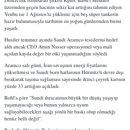
Denizcilik istihbaratı şirketi Kpler, Babu'l Mendeb
üzerinden geçen hacmin sekiz kat arttığını tahmin ediyor.
Yenbu ise 1 Ağustos'ta yükleme için beş süper tankerin
hazır bulunmasıyla tarihinin en yoğun günlerinden birini
yaşadı.
Husiler temmuz ayında Saudi Aramco tesislerini hedef
aldı ancak CEO Amin Nasser operasyonel veya mali
açıdan kayda değer bir etki yaşanmadığını söyledi.
Aramco salı günü, İran savaşının enerji fiyatlarını
yükseltmesi ve Suudi boru hatlarının Hürmüz'ü devre dışı
bırakarak taşıma sağlaması sayesinde ikinci çeyrek karının
yüzde 33 arttığını açıkladı.
Bohl'a göre "Suudi ihracatının büyük bir düşüş yaşayıp
yaşamayacağı veya bunun yalnızca uyum
sağlayabilecekleri aşağı yönlü bir baskı olup olmadığı
henüz belli değil".