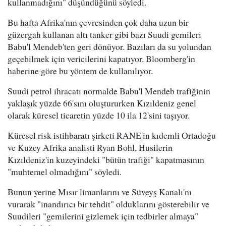
kullanmadığını" düşündüğünü söyledi.
Bu hafta Afrika'nın çevresinden çok daha uzun bir
güzergah kullanan altı tanker gibi bazı Suudi gemileri
Babu'l Mendeb'ten geri dönüyor. Bazıları da su yolundan
geçebilmek için vericilerini kapatıyor. Bloomberg'in
haberine göre bu yöntem de kullanılıyor.
Suudi petrol ihracatı normalde Babu'l Mendeb trafiğinin
yaklaşık yüzde 66'sını oluştururken Kızıldeniz genel
olarak küresel ticaretin yüzde 10 ila 12'sini taşıyor.
Küresel risk istihbaratı şirketi RANE'in kıdemli Ortadoğu
ve Kuzey Afrika analisti Ryan Bohl, Husilerin
Kızıldeniz'in kuzeyindeki "bütün trafiği" kapatmasının
"muhtemel olmadığını" söyledi.
Bunun yerine Mısır limanlarını ve Süveyş Kanalı'nı
vurarak "inandırıcı bir tehdit" olduklarını gösterebilir ve
Suudileri "gemilerini gizlemek için tedbirler almaya"