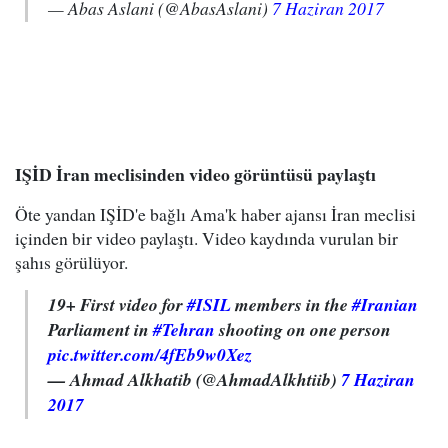
— Abas Aslani (@AbasAslani)
7 Haziran 2017
IŞİD İran meclisinden video görüntüsü paylaştı
Öte yandan IŞİD'e bağlı Ama'k haber ajansı İran meclisi
içinden bir video paylaştı. Video kaydında vurulan bir
şahıs görülüyor.
19+ First video for
#ISIL
members in the
#Iranian
Parliament in
#Tehran
shooting on one person
pic.twitter.com/4fEb9w0Xez
— Ahmad Alkhatib (@AhmadAlkhtiib)
7 Haziran
2017