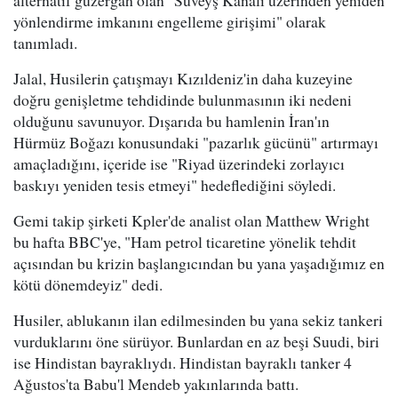
alternatif güzergah olan "Süveyş Kanalı üzerinden yeniden
yönlendirme imkanını engelleme girişimi" olarak
tanımladı.
Jalal, Husilerin çatışmayı Kızıldeniz'in daha kuzeyine
doğru genişletme tehdidinde bulunmasının iki nedeni
olduğunu savunuyor. Dışarıda bu hamlenin İran'ın
Hürmüz Boğazı konusundaki "pazarlık gücünü" artırmayı
amaçladığını, içeride ise "Riyad üzerindeki zorlayıcı
baskıyı yeniden tesis etmeyi" hedeflediğini söyledi.
Gemi takip şirketi Kpler'de analist olan Matthew Wright
bu hafta BBC'ye, "Ham petrol ticaretine yönelik tehdit
açısından bu krizin başlangıcından bu yana yaşadığımız en
kötü dönemdeyiz" dedi.
Husiler, ablukanın ilan edilmesinden bu yana sekiz tankeri
vurduklarını öne sürüyor. Bunlardan en az beşi Suudi, biri
ise Hindistan bayraklıydı. Hindistan bayraklı tanker 4
Ağustos'ta Babu'l Mendeb yakınlarında battı.