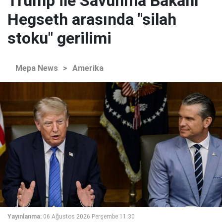
Trump ile Savunma Bakanı
Hegseth arasında "silah
stoku" gerilimi
Mepa News
>
Amerika
Yayınlanma:
06 Ağustos 2026 Perşembe 11:30