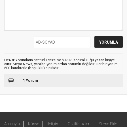
UYARI: Yorumların her türlü cezai ve hukuki sorumluluğu yazan kişiye
aittir. Mepa News, yapılan yorumlardan sorumlu değildir. Her bir yorum
600 karakterle (boşluklu) sınırlıdır.
1 Yorum
Anasayfa
Künye
İletişim
Gizlilik İlkeleri
Sitene Ekle