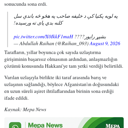
sonucunda sona erdi.
په لویه پکتیا کې د خلیفه صاحب په هڅو څه باندې سل
کلنه بدي پای ته ورسېده!
pic.twitter.com/X0IkkF1maH
بشپړ راپور????
— Abdullah Raihan (@Raihan_093)
August 9, 2026
Tarafların, yıllar boyunca çok sayıda uzlaştırma
girişiminin başarısız olmasının ardından, anlaşmazlığın
çözümü konusunda Hakkani'ye tam yetki verdiği belirtildi.
Varılan uzlaşıyla birlikte iki taraf arasında barış ve
uzlaşının sağlandığı, böylece Afganistan'ın doğusundaki
en uzun süreli aşiret ihtilaflarından birinin sona erdiği
ifade edildi.
Kaynak: Mepa News