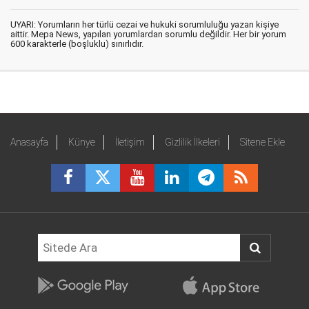
UYARI: Yorumların her türlü cezai ve hukuki sorumluluğu yazan kişiye
aittir. Mepa News, yapılan yorumlardan sorumlu değildir. Her bir yorum
600 karakterle (boşluklu) sınırlıdır.
Anasayfa
Künye
İletişim
Gizlilik İlkeleri
Sitene Ekle