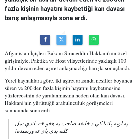
fazla kişinin hayatını kaybettiği kan davası
barış anlaşmasıyla sona erdi.
Afganistan İçişleri Bakanı Siraceddin Hakkani'nin özel
girişimiyle, Paktika ve Host vilayetlerinde yaklaşık 100
yıldır devam eden aşiret anlaşmazlığı barışla sonuçlandı.
Yerel kaynaklara göre, iki aşiret arasında nesiller boyunca
süren ve 200'den fazla kişinin hayatını kaybetmesine,
yüzlercesinin de yaralanmasına neden olan kan davası,
Hakkani'nin yürüttüğü arabuluculuk görüşmeleri
sonucunda sona erdi.
په لویه پکتیا کې د خلیفه صاحب په هڅو څه باندې سل
کلنه بدي پای ته ورسېده!