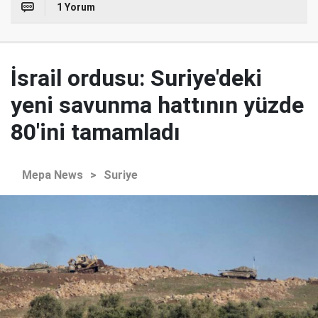
1 Yorum
İsrail ordusu: Suriye'deki
yeni savunma hattının yüzde
80'ini tamamladı
Mepa News
>
Suriye