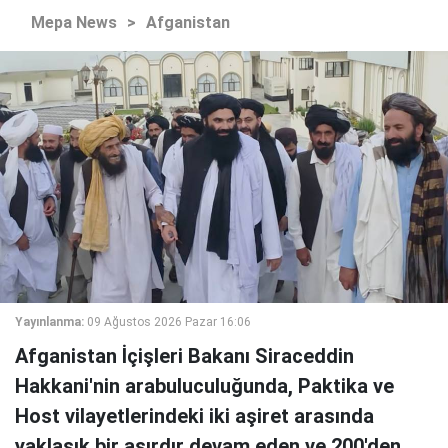
Mepa News
>
Afganistan
Yayınlanma:
09 Ağustos 2026 Pazar 16:06
Afganistan İçişleri Bakanı Siraceddin
Hakkani'nin arabuluculuğunda, Paktika ve
Host vilayetlerindeki iki aşiret arasında
yaklaşık bir asırdır devam eden ve 200'den