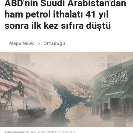
ABD'nin Suudi Arabistan'dan
ham petrol ithalatı 41 yıl
sonra ilk kez sıfıra düştü
Mepa News
>
Ortadoğu
Yayınlanma:
07 Ağustos 2026 Cuma 12:13