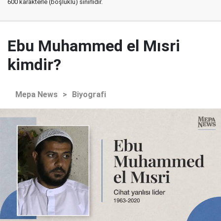
600 karakterle (boşluklu) sınırlıdır.
Ebu Muhammed el Mısri
kimdir?
Mepa News
>
Biyografi