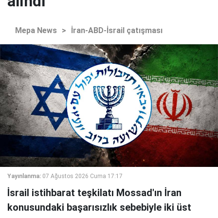
alındı"
Mepa News
>
İran-ABD-İsrail çatışması
Yayınlanma:
07 Ağustos 2026 Cuma 17:17
İsrail istihbarat teşkilatı Mossad'ın İran
konusundaki başarısızlık sebebiyle iki üst