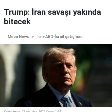
Trump: İran savaşı yakında
bitecek
Mepa News
>
İran-ABD-İsrail çatışması
Yayınlanma:
07 Ağustos 2026 Cuma 14:31