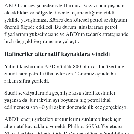
ABD-İran savaşı nedeniyle Hürmüz Boğazı'nda yaşanan
aksaklıklar ve bölgedeki deniz taşımacılığının ciddi
şekilde yavaşlaması, Körfez'den küresel petrol sevkiyatını
önemli ölçüde etkiledi. Bu durum, uluslararası petrol
fiyatlarının yükselmesine ve ABD'nin tedarik stratejisinde
hızlı değişikliğe gitmesine yol açtı.
Rafineriler alternatif kaynaklara yöneldi
Yılın ilk aylarında ABD günlük 800 bin varilin üzerinde
Suudi ham petrolü ithal ederken, Temmuz ayında bu
rakam sıfıra geriledi.
Suudi sevkiyatlarında geçmişte kısa süreli kesintiler
yaşansa da, bir takvim ayı boyunca hiç petrol ithal
edilmemesi son 40 yılı aşkın dönemde ilk kez gerçekleşti.
ABD'li enerji şirketleri üretimlerini sürdürebilmek için
alternatif kaynaklara yöneldi. Phillips 66 Üst Yöneticisi
Mark Lashier, şirketin Orta Doğu petrolüne bağımlılığının