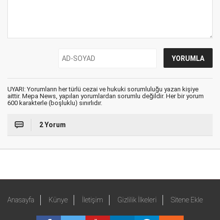
UYARI: Yorumların her türlü cezai ve hukuki sorumluluğu yazan kişiye
aittir. Mepa News, yapılan yorumlardan sorumlu değildir. Her bir yorum
600 karakterle (boşluklu) sınırlıdır.
2 Yorum
Anasayfa
Künye
İletişim
Gizlilik İlkeleri
Sitene Ekle