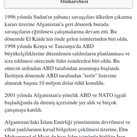
Muharebesi
1996 yılında Sudan'ın yabancı savaşçıları ülkeden çıkarma
kararı üzerine Afganistan'a geri dönerek burada
savaşçıların eğitilmesi çalışmalarına devam etti. Bu
dönemde El Kaide'nin önde gelen isimlerinden biri oldu.
1998 yılında Kenya ve Tanzanya'da ABD
büyükelçiliklerine düzenlenen saldırıların planlanması ve
icra edilmesi sürecinde lider isimlerden biri oldu. Bu
sürecin ardından ABD tarafından aranmaya başlandı.
İlerleyen dönemde ABD tarafından "terör" listesine
alınarak başına 10 milyon dolar ödül konuldu.
2001 yılında Afganistan'a yönelik ABD ve NATO işgali
başladığında da direniş içerisinde yer aldı ve birçok
çatışmaya katıldı.
Afganistan'daki İslam Emirliği yönetiminin devrilmesi ve
cihat yanlılarının kırsal bölgelere çekilmesi üzerine, Ebu
Muhammed el Mısri de bazı lider isimlerle birlikte İran