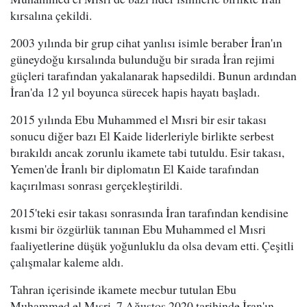
kırsalına çekildi.
2003 yılında bir grup cihat yanlısı isimle beraber İran'ın
güneydoğu kırsalında bulunduğu bir sırada İran rejimi
güçleri tarafından yakalanarak hapsedildi. Bunun ardından
İran'da 12 yıl boyunca sürecek hapis hayatı başladı.
2015 yılında Ebu Muhammed el Mısri bir esir takası
sonucu diğer bazı El Kaide liderleriyle birlikte serbest
bırakıldı ancak zorunlu ikamete tabi tutuldu. Esir takası,
Yemen'de İranlı bir diplomatın El Kaide tarafından
kaçırılması sonrası gerçekleştirildi.
2015'teki esir takası sonrasında İran tarafından kendisine
kısmi bir özgürlük tanınan Ebu Muhammed el Mısri
faaliyetlerine düşük yoğunluklu da olsa devam etti. Çeşitli
çalışmalar kaleme aldı.
Tahran içerisinde ikamete mecbur tutulan Ebu
Muhammed el Mısri, 7 Ağustos 2020 tarihinde İran'ın