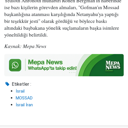
Yedioth Ahronoth muhabiri Ronen Bergman'ın haberinde
ise bazı kişilerin görevden almaları, "Gofman'ın Mossad
başkanlığına atanması karşılığında Netanyahu'ya yaptığı
bir teşekkür jesti" olarak gördüğü ve böylece baskı
altındaki başbakana yönelik suçlamaların başka isimlere
yöneltildiği belirtildi.
Kaynak: Mepa News
Etiketler :
İsrail
MOSSAD
İsrail İran