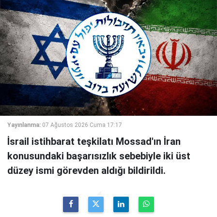
Yayınlanma:
07 Ağustos 2026 Cuma 17:17
İsrail istihbarat teşkilatı Mossad'ın İran
konusundaki başarısızlık sebebiyle iki üst
düzey ismi görevden aldığı bildirildi.