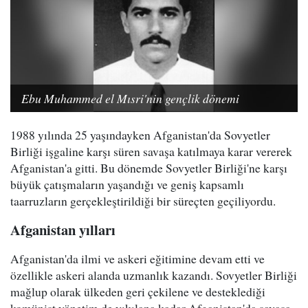
Ebu Muhammed el Mısri'nin gençlik dönemi
1988 yılında 25 yaşındayken Afganistan'da Sovyetler
Birliği işgaline karşı süren savaşa katılmaya karar vererek
Afganistan'a gitti. Bu dönemde Sovyetler Birliği'ne karşı
büyük çatışmaların yaşandığı ve geniş kapsamlı
taarruzların gerçekleştirildiği bir süreçten geçiliyordu.
Afganistan yılları
Afganistan'da ilmi ve askeri eğitimine devam etti ve
özellikle askeri alanda uzmanlık kazandı. Sovyetler Birliği
mağlup olarak ülkeden geri çekilene ve desteklediği
komünist yönetim de yıkılana kadar Afganistan'da savaşa