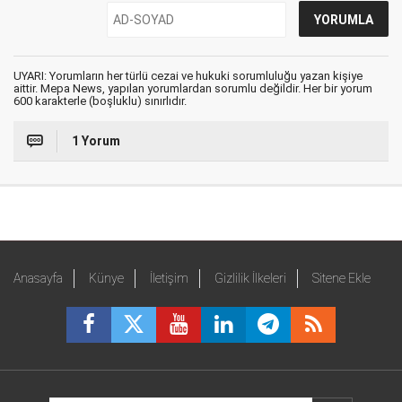
UYARI: Yorumların her türlü cezai ve hukuki sorumluluğu yazan kişiye
aittir. Mepa News, yapılan yorumlardan sorumlu değildir. Her bir yorum
600 karakterle (boşluklu) sınırlıdır.
1 Yorum
Anasayfa
Künye
İletişim
Gizlilik İlkeleri
Sitene Ekle