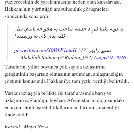
yüzlercesinin de yaralanmasına neden olan kan davası,
Hakkani'nin yürüttüğü arabuluculuk görüşmeleri
sonucunda sona erdi.
په لویه پکتیا کې د خلیفه صاحب په هڅو څه باندې سل
کلنه بدي پای ته ورسېده!
pic.twitter.com/X0IkkF1maH
بشپړ راپور????
— Abdullah Raihan (@Raihan_093)
August 9, 2026
Tarafların, yıllar boyunca çok sayıda uzlaştırma
girişiminin başarısız olmasının ardından, anlaşmazlığın
çözümü konusunda Hakkani'ye tam yetki verdiği belirtildi.
Varılan uzlaşıyla birlikte iki taraf arasında barış ve
uzlaşının sağlandığı, böylece Afganistan'ın doğusundaki
en uzun süreli aşiret ihtilaflarından birinin sona erdiği
ifade edildi.
Kaynak: Mepa News