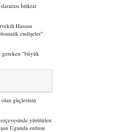
ararası İstikrar
tvekili Hassan
plomatik endişeler"
sı gereken "büyük
 olan güçlerinin
çerçevesinde yürütülen
arışan Uganda ordusu