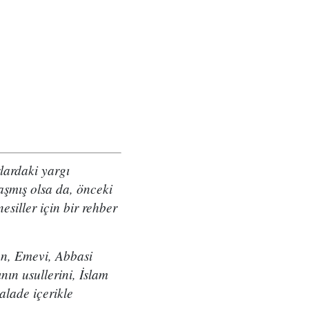
rlardaki yargı
laşmış olsa da, önceki
nesiller için bir rehber
an, Emevi, Abbasi
nın usullerini, İslam
alade içerikle