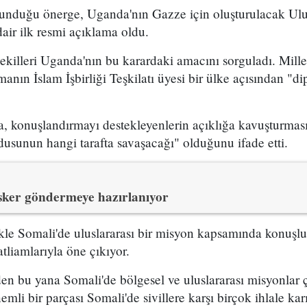
nduğu önerge, Uganda'nın Gazze için oluşturulacak Ulusl
air ilk resmi açıklama oldu.
ekilleri Uganda'nın bu karardaki amacını sorguladı. Mille
anın İslam İşbirliği Teşkilatı üyesi bir ülke açısından "di
, konuşlandırmayı destekleyenlerin açıklığa kavuşturma
usunun hangi tarafta savaşacağı" olduğunu ifade etti.
ker göndermeye hazırlanıyor
kle Somali'de uluslararası bir misyon kapsamında konuşlu
atliamlarıyla öne çıkıyor.
n bu yana Somali'de bölgesel ve uluslararası misyonlar 
mli bir parçası Somali'de sivillere karşı birçok ihlale k