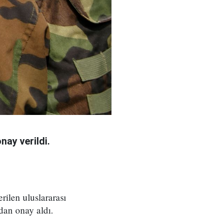
ay verildi.
ilen uluslararası
an onay aldı.