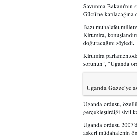
Savunma Bakanı'nın su
Gücü'ne katılacağına d
Bazı muhalefet milletv
Kirumira, konuşlandırm
doğuracağını söyledi.
Kirumira parlamentoda
sorunun", "Uganda ord
Uganda Gazze'ye as
Uganda ordusu, özelli
gerçekleştirdiği sivil k
Uganda ordusu 2007'de
askeri müdahalenin öne