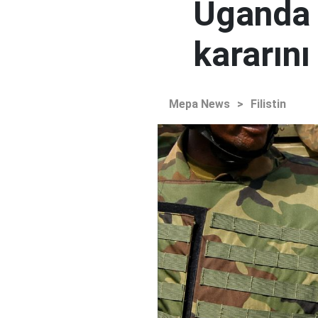
Uganda 
kararını
Mepa News
>
Filistin