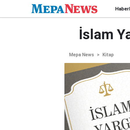
Haber
İslam Ya
Mepa News
>
Kitap