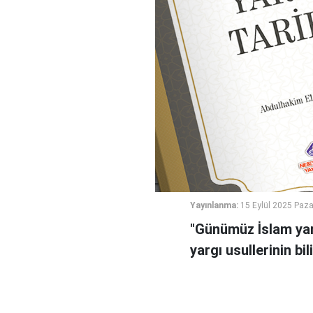
Yayınlanma:
15 Eylül 2025 Paza
"Günümüz İslam yargı
yargı usullerinin bil