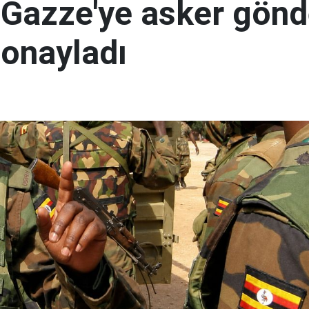
Gazze'ye asker gön
 onayladı