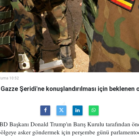
Cuma 10:52
azze Şeridi'ne konuşlandırılması için beklenen on
 Başkanı Donald Trump'ın Barış Kurulu tarafından öner
bölgeye asker göndermek için perşembe günü parlamentod